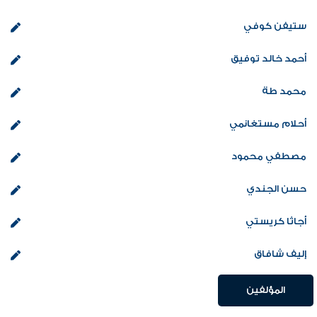
ستيفن كوفي
أحمد خالد توفيق
محمد طة
أحلام مستغانمي
مصطفي محمود
حسن الجندي
أجاثا كريستي
إليف شافاق
المؤلفين