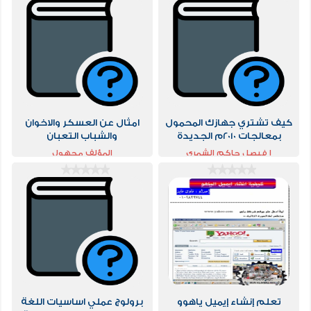
كيف تشتري جهازك المحمول
امثال عن العسكر والاخوان
بمعالجات 2010م الجديدة
والشباب التعبان
ا فيصل حاكم الشمري
المؤلف مجهول
تعلم إنشاء إيميل ياهوو
برولوج عملي اساسيات اللغة