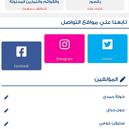
بالصور
والقوائم والتمارين المحلولة
وائل سطيح
فادي فايز
المؤلف مجهول
تابعنا علي مواقع التواصل
Instagram
twitter
facebook
المؤلفين
خولة حمدي
جون جراي
ستيفن كوفي