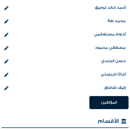
أحمد خالد توفيق
محمد طة
أحلام مستغانمي
مصطفي محمود
حسن الجندي
أجاثا كريستي
إليف شافاق
المؤلفين
الأقسام