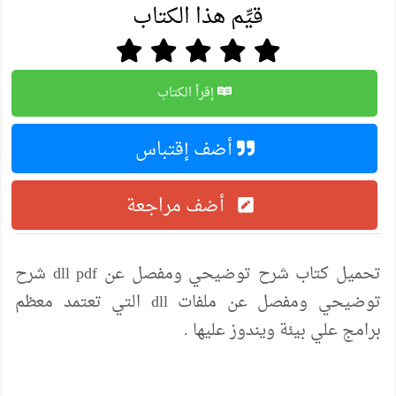
قيِّم هذا الكتاب
إقرأ الكتاب
أضف إقتباس
أضف مراجعة
تحميل كتاب شرح توضيحي ومفصل عن dll pdf شرح
توضيحي ومفصل عن ملفات dll التي تعتمد معظم
برامج علي بيئة ويندوز عليها .