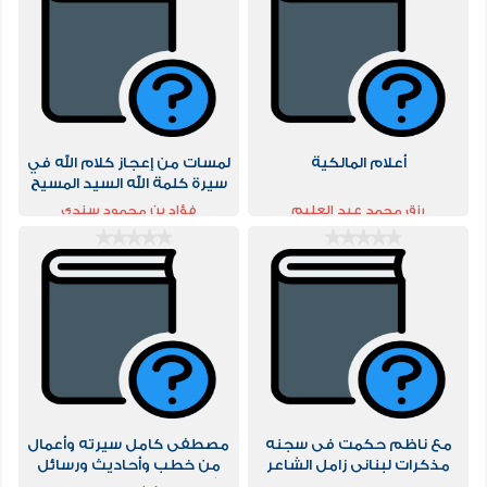
أعلام المالكية
لمسات من إعجاز كلام الله في
سيرة كلمة الله السيد المسيح
عيسى ابن مريم علية السلام
رزق محمد عبد العليم
فؤاد بن محمود سندي
مع ناظم حكمت فى سجنه
مصطفى كامل سيرته وأعمال
مذكرات لبنانى زامل الشاعر
من خطب وأحاديث ورسائل
فى سجن بورصة
الأجزاء من الرابع إلى السادس