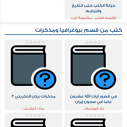
خزانة الكتب كتب التاريخ
والتراجم
القسم العلمي بمؤسسة الدرر
السنية
كتب من قسم
بيوغرافيا ومذكرات
في قصور آيات الله عشرون
‫مذكرات برزان التكريتي‬ 3
عاما في سجون إيران
نزار السامرائي
برزان التكريتي