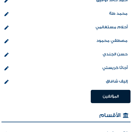
محمد طة
أحلام مستغانمي
مصطفي محمود
حسن الجندي
أجاثا كريستي
إليف شافاق
المؤلفين
الأقسام