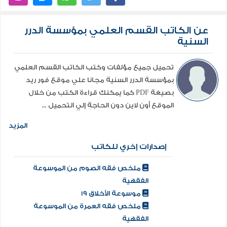
الحبشى نزيل حمص كعب الاحبار نزيل حمص ابو مسلم
الخولانى نزيل داريا ابو ادريس الخولانى عابد اهل الشام
عن الكاتب القسم العلمي بمؤسسة الدرر
السنية
وقاضى دمشق راشد بن سعد الحميرى القاسم بن عبد
الرحمن فقيه دمشق عبد الله بن عامر اليحصبي ميمون
تحميل جميع مؤلفات وكتب الكاتب القسم العلمي
بن مهران ابو ايوب المزيد داخل الكتاب.... .
بمؤسسة الدرر السنية مجانا علي موقع فور ريد
بصيغة PDF كما يمكنك قراءة الكتب من خلال
الموقع أون لاين دون الحاجة إلي التحميل ...
المزيد
إصدارات إخري للكاتب
ملخص فقه الصوم من الموسوعة
الفقهية
موسوعة الأخلاق 19
ملخص فقه العمرة من الموسوعة
الفقهية