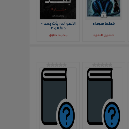
قطط سوداء
الأسوأ لم يأت بعد -
ديفالو 3
حسين السيد
محمد طارق