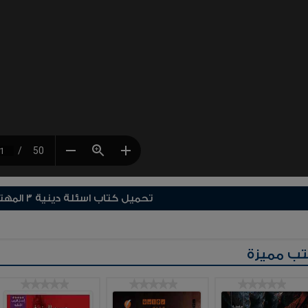
تحميل كتاب اسئلة دينية ٣ المهتدي البغدادي
ب مميزة