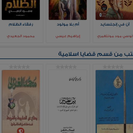
آن في إنجلسايد
أم بلا مولود
رفقاء الظلام
لوسي مود مونتغمري
إبراهيم عيسي
محمود الجعيدي
تب من قسم
قضايا اسلامية