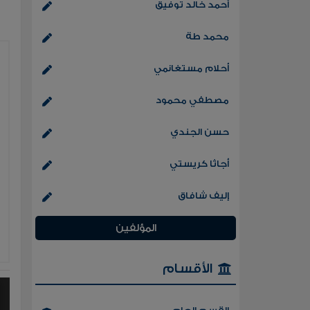
أحمد خالد توفيق
محمد طة
أحلام مستغانمي
مصطفي محمود
حسن الجندي
أجاثا كريستي
إليف شافاق
المؤلفين
الأقسام