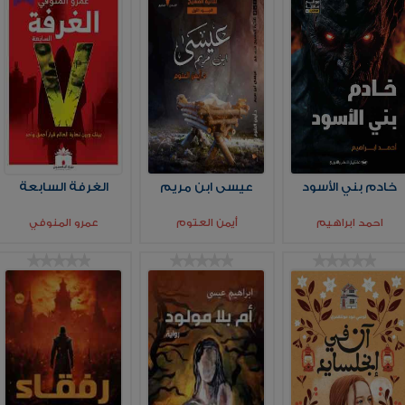
خادم بني الأسود
عيسى ابن مريم
الغرفة السابعة
احمد ابراهيم
أيمن العتوم
عمرو المنوفي