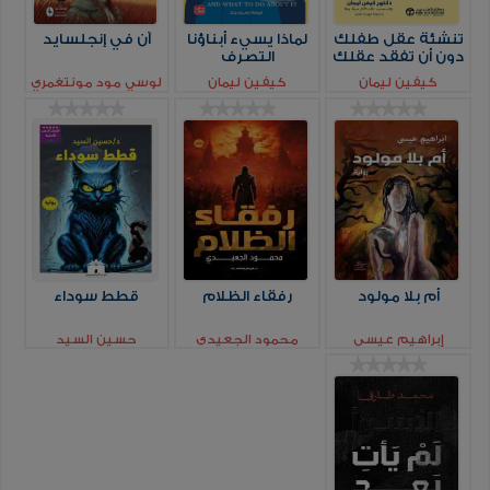
تنشئة عقل طفلك
لماذا يسيء أبناؤنا
آن في إنجلسايد
دون أن تفقد عقلك
التصرف
كيفين ليمان
كيفين ليمان
لوسي مود مونتغمري
أم بلا مولود
رفقاء الظلام
قطط سوداء
إبراهيم عيسي
محمود الجعيدي
حسين السيد