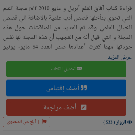
قراءة كتاب آفاق العلم أبريل و مايو 2010 pdf مجلة العلم
التي تحوي بدأخلها قصص أدب علمية بالاضافة الي قصص
الخيال العلمي وقد تم العديد من المناقشات حول هذه
المجلة و التي قيل أنه من العجيب أن هذه المجله لها نفس
جودتها مهما كثرت أعدادها صدر العدد 54 مايو- يونيو
2017 من مجلة “آفاق العلم” والذي يترأس تحريرها الاستاذ
عرض المزيد
اياد ابو عوض، ويحتوي العدد على كثير من المواضيع
تحميل الكتاب
العلمية القيمة والمقالات المتميزة، ومن المواضيع التي
ضمها العدد الجديد:-أمور قد لا تعرفها عن اللغات - التطور
أضف إقتباس
مستمر.. إنسان المستقبل - كيف تكتسب مهارات العميل
السري؟-أطباق طائرة مجهولة من التاريخ -التنجيم.. علم أم
أضف مراجعة
أكذوبة -كواكب كثيرة مثل الأرض .
|
أبلغ عن المحتوى
الزوار ( 533 )