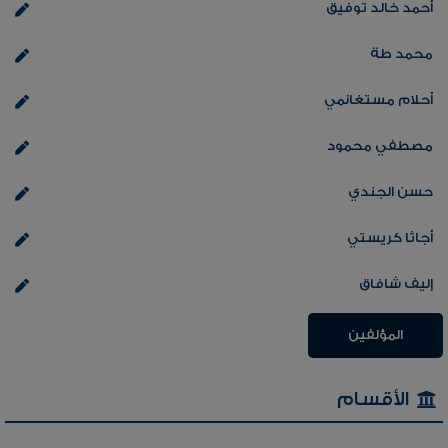
أحمد خالد توفيق
محمد طة
أحلام مستغانمي
مصطفي محمود
حسن الجندي
أجاثا كريستي
إليف شافاق
المؤلفين
الأقسام