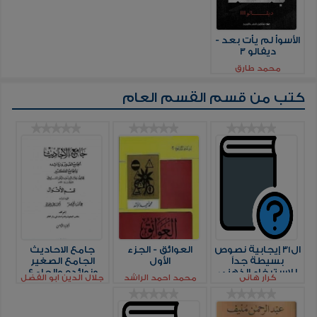
الأسوأ لم يأت بعد -
ديفالو 3
محمد طارق
كتب من قسم
القسم العام
ال31 إيجابية نصوص
العوائق - الجزء
جامع الاحاديث
بسيطة جداً
الأول
الجامع الصغير
للإسترخاء الذهني
وزوائده والجامع
كرار هاني
محمد احمد الراشد
جلال الدين ابو الفضل
الكبير قسم الاقوال
السيوطى
الجزء الثامن