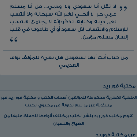
لا تقل أنا سعودي ولا وھابي... قل أنا مسلم
عربي حر، لا أنحني لغیر الله سبحانه ولا أنتسب
لغیر دينه وكتابه. تذكّر: إنّه لا یجتمع الانتساب
للإسلام والانتساب لآل سعود أو أي طاغوت في قلب
إنسان مسلم مؤمن.
من كتاب أنت أيها السعودي هل تعي؟ للمؤلف نواف
القديمي
مكتبة فور ريد
الملكية الفكرية محفوظة للمؤلفين أصحاب الكتب و مكتبة فور ريد غير
مسئولة عن ما يتم تداولة في محتوي الكتب
تقوم مكتبة فور ريد بنشر الكتب بمختلف أنواعها للحفاظ عليها من
الضياع والنسيان
عن مكتبة فورريد