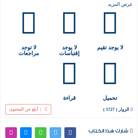
تُعد الحكاية عن الغرفة السابعة، التي تُعتبر بوابة دخول
عرض المزيد
نحو الشر والخوف، قصة تحمل في طياتها الكثير من
الرموز والدروس. فما هي العواقب التي قد تواجهها بمجرد
اتخاذ القرار الغبي؟
تعتبر الغرفة السابعة من أخطر المواقع التي يمكن أن
لا يوجد تقيم
لا يوجد
لا توجد
يعبرها الإنسان. حيث يتوقف حتى الجن عن دخولها خوفًا
إقتباسات
مراجعات
من ما يمكن أن يحدث. فالإثير ينعكس هناك بشكل
مخيف، وتتعطل كل الأمور، مما يجعلها بمثابة بوابة إلى
الشر. إن حماية هذه الغرفة ليست مسألة بسيطة، بل
تعتبر مهمة لحماية الإنسانية برمتها. فهو يقف بدهشة أمام
تحميل
قراءة
هذه المهمة العظيمة والمرعبة في الوقت نفسه.
|
أبلغ عن المحتوى
الزوار ( 5727 )
شارك هذا الكتاب