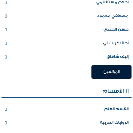
أحلام مستغانمي
مصطفي محمود
حسن الجندي
أجاثا كريستي
إليف شافاق
المؤلفين
الأقسام
القسم العام
الروايات العربية