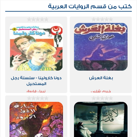
كتب من قسم
الروايات العربية
بغلة العرش
دونا كارولينا - سلسلة رجل
المستحيل
خيري شلبي
نبيل فاروق