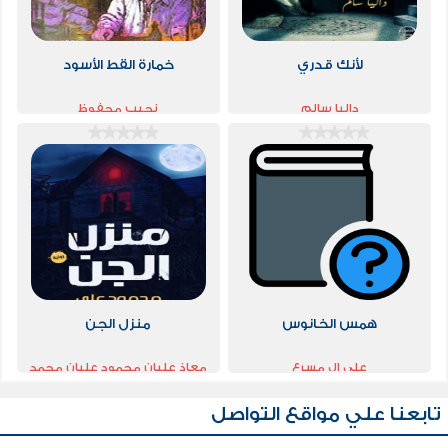
لأنك قدري
خمارة القط الأسود
داليا سالم
نجيب محفوظ
همس الخانوس
منزل الجن
علي ال مسرع
معاذ عليان محمود عليان محمد
شاهين
تابعنا علي مواقع التواصل