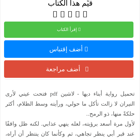
قيِّم هذا الكتاب
إقرأ الكتاب
أضف إقتباس
أضف مراجعة
تحميل رواية أبناء ديها - لاشين pdf فتحت عيني لأرى
النيران لا زالت تأكل ما حولي، ورأيته وسط الظلام، أكثر
حلكةً منها، ذو الرمح..
لأول مرة أسعد برؤيته، لعله ينهي عذابي. لكنه ظل واقفًا
عند قبر أبي ينظر تجاهي، ثم وكأنما كان ينتظر أن أراه،