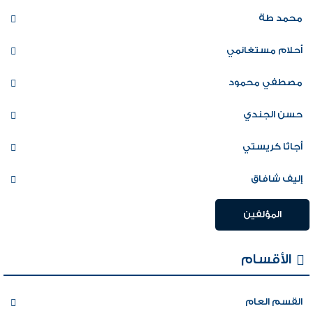
محمد طة
أحلام مستغانمي
مصطفي محمود
حسن الجندي
أجاثا كريستي
إليف شافاق
المؤلفين
الأقسام
القسم العام