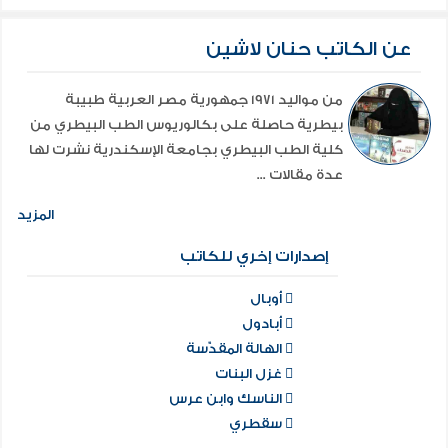
عن الكاتب حنان لاشين
من مواليد 1971 جمهورية مصر العربية طبيبة
بيطرية حاصلة على بكالوريوس الطب البيطري من
كلية الطب البيطري بجامعة الإسكندرية نشرت لها
عدة مقالات ...
المزيد
إصدارات إخري للكاتب
أوبال
أبادول
الهالة المقدّسة
غزل البنات
الناسك وابن عرس
سقطري