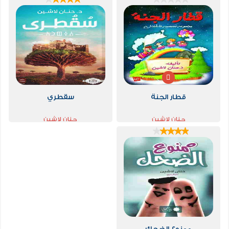
قطار الجنة
سقطري
حنان لاشين
حنان لاشين
ممنوع الضحك