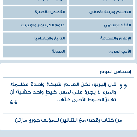
التعليم وتربية الأطفال
القصص القصيرة
الفقه الإسلامي
علوم الكمبيوتر والإنترنت
الإعلام والصحافة
التاريخ والجغرافيا
الأدب العربي
المدونة
إقتباس اليوم
قال إليريو: لكن العالم شبكة واحدة عظيمة،
والمرء لا يجرؤ على لمس خيطٍ واحد خشية أن
تهتزَّ الخيوط الأخرى كلُّها.
من كتاب رقصة مع التنانين للمؤلف جورج مارتن