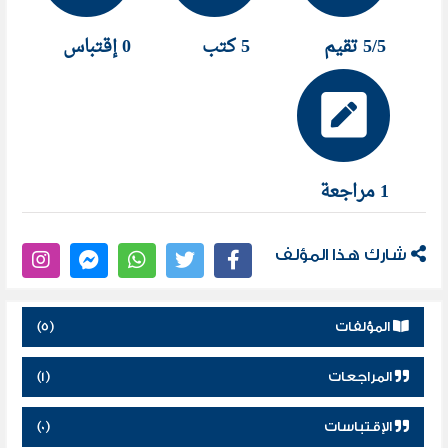
– غضب القرين – ثلاثية المستبصر( العين الثالثة /
النبؤة والمختار / المعركة قبل الأخيرة ) – فرعونيزم
5/5 تقيم
5 كتب
0 إقتباس
كتب إلكترونية :
حراس العهد – طفل الجان – الشخصية المحذوفة –
الشخصية المحذوفة ٢ : تائه بين عالمين
1 مراجعة
شارك هذا المؤلف
المؤلفات
(5)
المراجعات
(1)
الإقتباسات
(0)