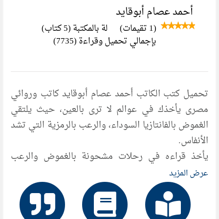
أحمد عصام أبوقايد
(1 تقيمات)
لة بالمكتبة (5 كتاب)
بإجمالي تحميل وقراءة (7735)
تحميل كتب الكاتب أحمد عصام أبوقايد كاتب وروائي
مصرى يأخذك في عوالم لا ترى بالعين، حيث يلتقي
الغموض بالفانتازيا السوداء، والرعب بالرمزية التي تشد
الأنفاس.
يأخذ قراءه في رحلات مشحونة بالغموض والرعب
والتشويق الذي لا يهدأ حتى آخر صفحة.
عرض المزيد
أعماله المطبوعة السابقة :
العالم الموازي – رسائل من العالم الآخر – الكتاب الأسود