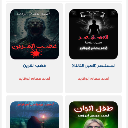
المستبصر (العين الثالثة)
غضب القرين
أحمد عصام أبوقايد
أحمد عصام أبوقايد