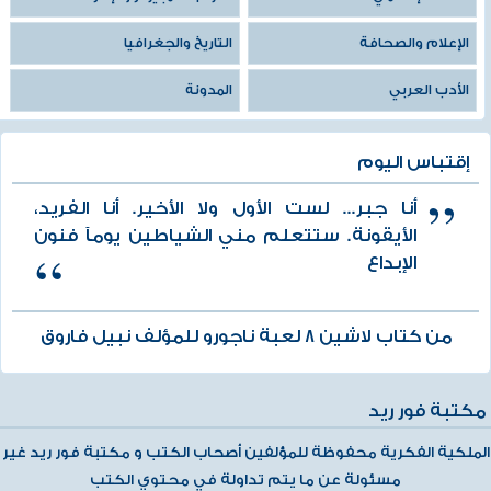
الإعلام والصحافة
التاريخ والجغرافيا
الأدب العربي
المدونة
إقتباس اليوم
أنا جبر... لست الأول ولا الأخير. أنا الفريد،
الأيقونة. ستتعلم مني الشياطين يومآ فنون
الإبداع
من كتاب لاشين 8 لعبة ناجورو للمؤلف نبيل فاروق
مكتبة فور ريد
الملكية الفكرية محفوظة للمؤلفين أصحاب الكتب و مكتبة فور ريد غير
مسئولة عن ما يتم تداولة في محتوي الكتب