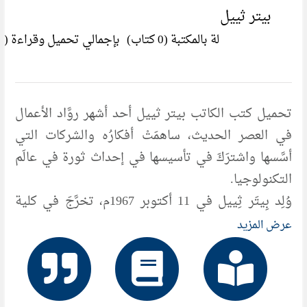
بيتر ثييل
لة بالمكتبة (0 كتاب)
بإجمالي تحميل وقراءة ()
تحميل كتب الكاتب بيتر ثييل أحد أشهر روَّاد الأعمال
في العصر الحديث، ساهمَتْ أفكارُه والشركات التي
أسَّسها واشترَكَ في تأسيسها في إحداث ثورة في عالَم
التكنولوجيا.
وُلِد بِيتَر ثِييل في 11 أكتوبر 1967م، تخرَّجَ في كلية
الحقوق بجامعة ستانفورد، وبدأ حياته المهنية كاتبًا في
عرض المزيد
إحدى محاكم الاستئناف، وبعدَ عامٍ واحد رُشِّح ليكون
كاتبًا في المحكمة العليا، غير أنه لم يُوفَّق في الحصول
عليها، فانطلَقَ إلى عالَم الاستثمار ليُؤسِّس مع بعض