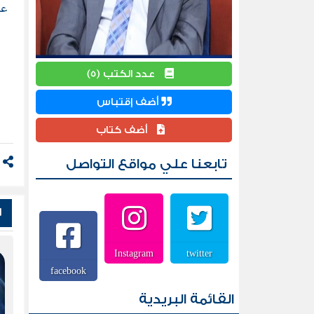
عر
أر
عد
دو
عدد الكتب (5)
ال
أضف إقتباس
أضف كتاب
ال
تابعنا علي مواقع التواصل
ش
Instagram
twitter
facebook
القائمة البريدية