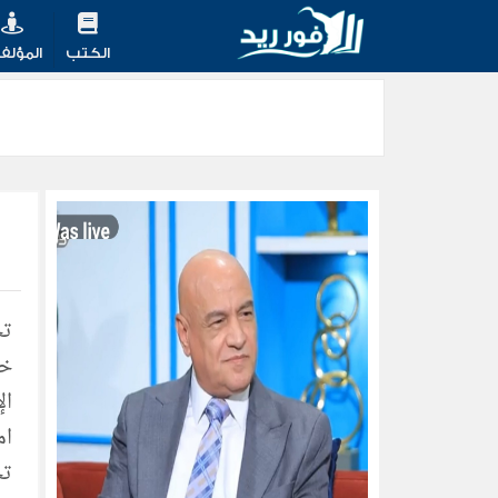
الكتب
المؤلف
ال
ام
تح