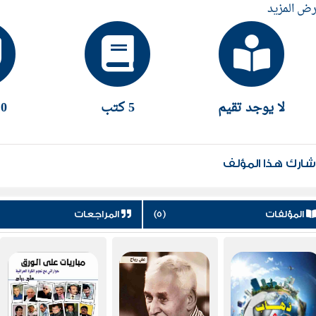
ض المزيد
بعة عشر مؤلفاً رياضياً تتناول رصد وتوثيق البطولات الإقليم
د من نجوم الكرة العراقية. تولى ميدانياً تغطية العديد م
رات أولمبية بالإضافة إلى كأس العالم والدورات الآسيو
خليج العربي لكرة القدم.قدم العديد من البرماج الإاعية
لا يوجد تقيم
5 كتب
0 إقتباس
الري
عربي في الجزائر عام 2016
ارك هذا المؤلف
المؤلفات
(5)
المراجعات