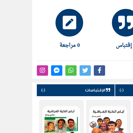
العربي) الكويتية بين عامي 1982-1990 ومديراً لمكتب مجلة (الصقر) القطرية بين عامي 2000 - 2007 ، وله
ية والدولية والأولمبية بالإضافة إلى سيرة
ن المناسبات الرياضية الكبرى بينها خمس
ية والعربية وسبع دورات من مسابقة كأس
 والتلفزيونية وشغل منصب مراقب البرامج
0 مراجعة
اضية في إذاعة جمهورية العراق بين عامي 1990 و1997. حاصل على وسام الإبداع للإعلام الرياضي
(0)
الإقتباسات
(0)