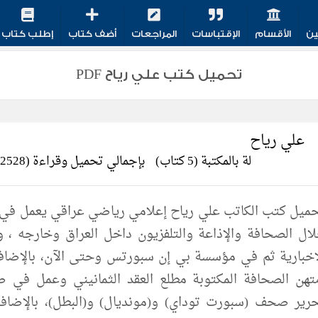
ين
الأقسام
الإقتباسات
المراجعات
أضف كتاب
إطلب كتاب
تحميل كتب علي رياح PDF
علي رياح
لة بالمكتبة (5 كتاب)
بإجمالي تحميل وقراءة (2528)
إخبارية ثم في مؤسسة بي إن سبورتس وحتى الآن، بالإضافة
تهن الصحافة المكتوبة مطلع العقد الثمانيني وعمل في 
رير صحف (سبورت توداي) و(مونديال) و(البطل)، بالإضافة