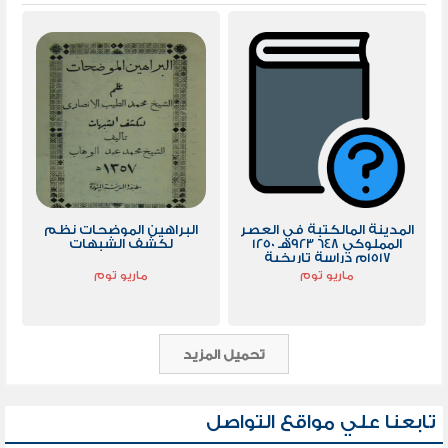
المدينة المالكتبة في العصر
البراهين الموضحات نظم
المملوكي 648 923هـ 1250
لكشف الشبهات
1517م دراسة تاريخية
ماريو توم
ماريو توم
تحميل المزيد
تابعنا علي مواقع التواصل