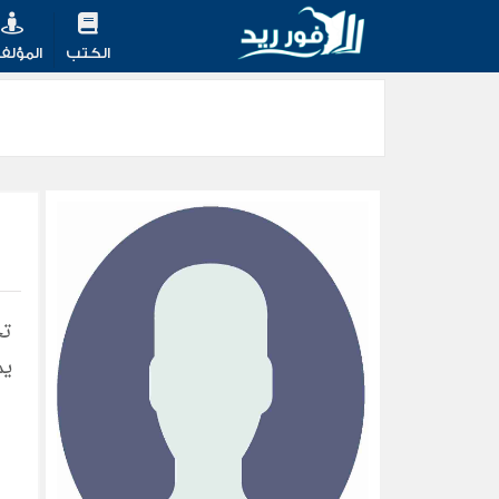
الكتب
المؤلف
يم