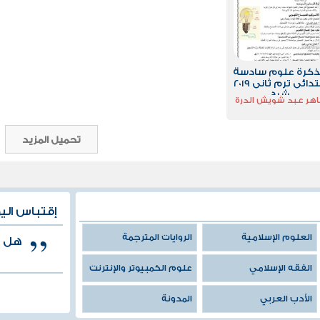
كرة علوم سادسة
ابتدائى ترم ثانى 2019
شرح
هر عبد شويش الدرة
تحميل المزيد
إقتباس الي
العلوم الإسلامية
الروايات المترجمة
هل هو
الفقه الإسلامي
علوم الكمبيوتر والإنترنت
الأدب العربي
المدونة