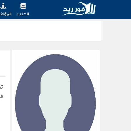
الكتب
المؤلف
قر