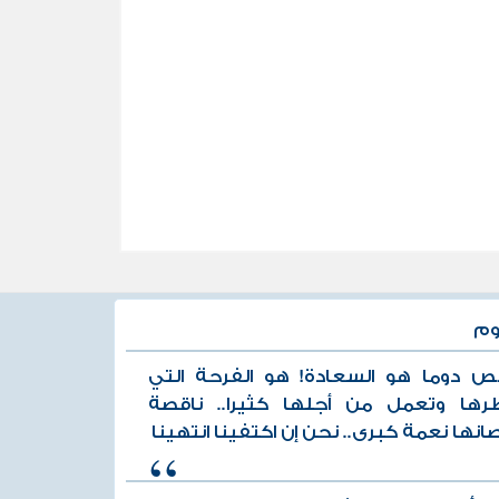
وم
قص دوما هو السعادة! هو الفرحة التي
رها وتعمل من أجلها كثيرا.. ناقصة
انها نعمة كبرى.. نحن إن اكتفينا انتهينا