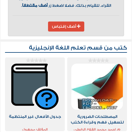
القراء. للقيام بذلك، فضلا اضغط زر
أضف مقتطفاً
.
أضف إقتباس
كتب من قسم
تعلم اللغة الإنجليزية
المصطلحات الضرورية
جدول الأفعال غير المنتظمة
لتسهيل فهم وقراءة الكتب
العلمية والأدبية المكتوبة
م. احمد محمد الفلاح الرابطى
المؤلف مجهول