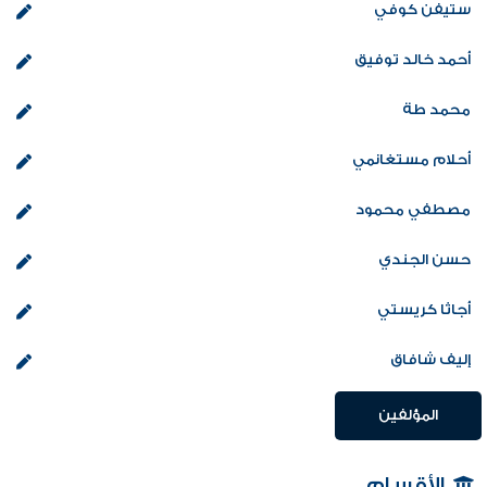
ستيفن كوفي
أحمد خالد توفيق
محمد طة
أحلام مستغانمي
مصطفي محمود
حسن الجندي
أجاثا كريستي
إليف شافاق
المؤلفين
الأقسام