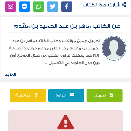
morpheme is reserved for the abstract entity only. *
شارك هذا الكتاب
Allomorphs { morphemes having the same function but
di erent form. Unlike the synonyms they usually
عن الكاتب ماهر بن عبد الحميد بن مقدم
cannot be replaced one by the other. (1) a. inde nite
article: an orange { a building .
تحميل جميع مؤلفات وكتب الكاتب ماهر بن عبد
الحميد بن مقدم مجانا علي موقع فور ريد بصيغة
PDF كما يمكنك قراءة الكتب من خلال الموقع أون
لاين دون الحاجة إلي التحميل ...
المزيد
تحميل
قراءة
مناقشة