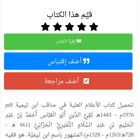
قيِّم هذا الكتاب
إقرأ الكتاب
أضف إقتباس
أضف مراجعة
تحميل كتاب الأعلام العلية في مناقب ابن تيمية pdf
1976م - 1443هـ تَقِيُّ الدِّينِ أَبُو الْعَبَّاسِ أَحْمَدُ بْنُ عَبْدِ
الْحَلِيمِ بْنِ عَبْدِ السَّلَامِ النُّمَيْرِيُّ الْحَرَّانِيُّ (661 هـ -
728هـ/1263م - 1328م) المشهور باسم ابن تيميَّة. هو فقيه