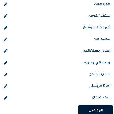
جون جراي
ستيفن كوفي
أحمد خالد توفيق
محمد طة
أحلام مستغانمي
مصطفي محمود
حسن الجندي
أجاثا كريستي
إليف شافاق
المؤلفين