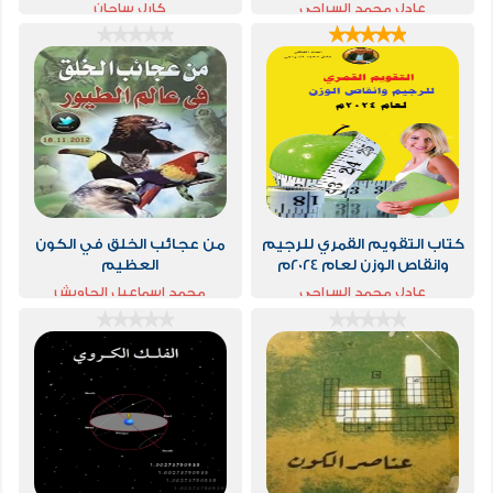
عادل محمد السراجي
كارل ساجان
كتاب التقويم القمري للرجيم
من عجائب الخلق في الكون
وانقاص الوزن لعام 2024م
العظيم
عادل محمد السراجي
محمد إسماعيل الجاويش