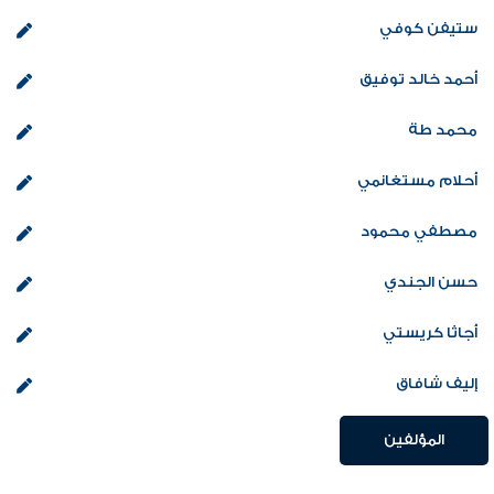
ستيفن كوفي
أحمد خالد توفيق
محمد طة
أحلام مستغانمي
مصطفي محمود
حسن الجندي
أجاثا كريستي
إليف شافاق
المؤلفين