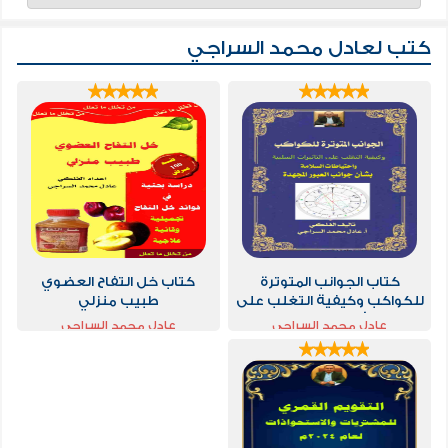
كتب لعادل محمد السراجي
كتاب الجوانب المتوترة
كتاب خل التفاح العضوي
للكواكب وكيفية التغلب على
طبيب منزلي
التأثيرات السلبية
عادل محمد السراجي
عادل محمد السراجي