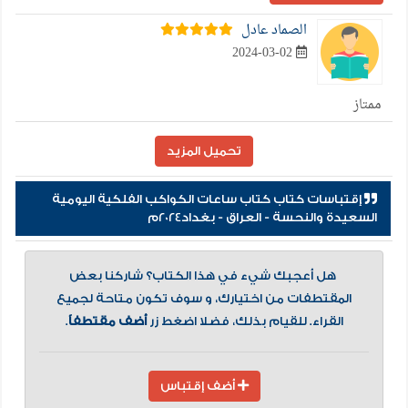
الصماد عادل
2024-03-02
ممتاز
تحميل المزيد
إقتباسات كتاب كتاب ساعات الكواكب الفلكية اليومية
السعيدة والنحسة - العراق - بغداد2024م
هل أعجبك شيء في هذا الكتاب؟ شاركنا بعض
المقتطفات من اختيارك، و سوف تكون متاحة لجميع
القراء. للقيام بذلك، فضلا اضغط زر
أضف مقتطفاً
.
أضف إقتباس