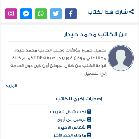
وس ّرج يا فارس اللطام وسواهما، ثم قصيدة القمري
الذائعة الصيت.
شارك هذا الكتاب
وقد تميز شعر الشيخ بومدين، الذي يدخل في معجم
الشعر الشعبي الملحون،
عن الكاتب محمد حيدار
بخصائص اعتبرتها، هذه الدراسة، استثنائية بالنسبة لهذا
الحقل من الشعر، كمدح المرأة
تحميل جميع مؤلفات وكتب الكاتب محمد حيدار
مجانا علي موقع فور ريد بصيغة PDF كما يمكنك
بدل التغزل بها في كثير من الأحيان، وشعر الفكاهة، الذي
قراءة الكتب من خلال الموقع أون لاين دون الحاجة
جاء كأحد أفرع الهجاء المقذع
إلي التحميل ...
الذي اتسع إلى محاورة الحيوان. وغير ذلك من ما سيقف
المزيد
عليه القارئ بين ثنايا هذا
إصدارات إخري للكاتب
الكتاب على تواضع حجمه.
تحت شلال تيفريت
الرحيل إلى أروى
الأنفاس الأخيرة
ما وراء الخط الأخر