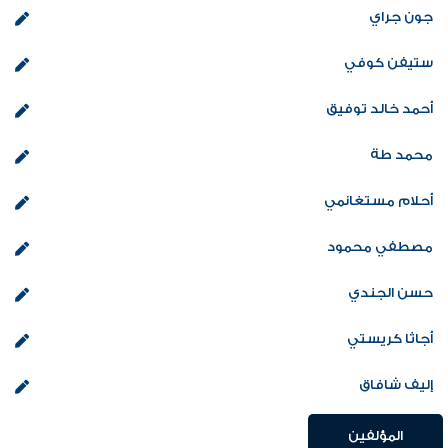
جون جراي
ستيفن كوفي
أحمد خالد توفيق
محمد طة
أحلام مستغانمي
مصطفي محمود
حسن الجندي
أجاثا كريستي
إليف شافاق
المؤلفين