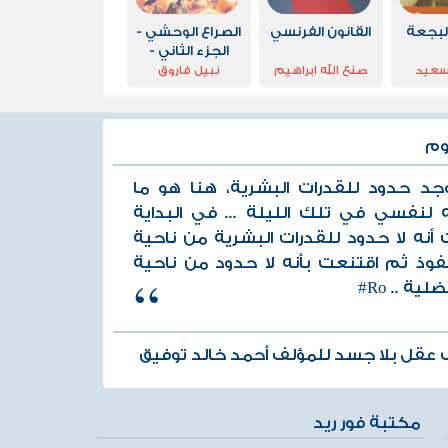
لبجعة
القانون الفرنسي
الصراع الوحشي -
الجزء الثاني -
سلسلة رجل
سعيد
صنع الله ابراهيم
نبيل فاروق
المستحيل
وم
وجد حدود للقدرات البشرية، هنا هو ما
 لنفسي في تلك الليلة ... في البداية
 أنه لا حدود للقدرات البشرية من ناحية
لنفوذ ثم اقتنعت بأنه لا حدود من ناحية
ية .. Ro#
 عقل بلا جسد للمؤلف أحمد خالد توفيق
مكتبة فور ريد