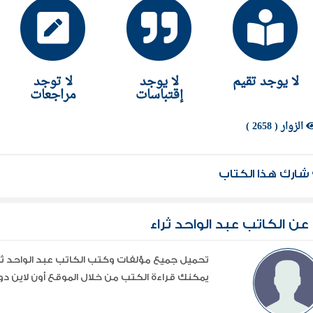
النبوءة تعلن عن إبادة قريبة ...هل هي حقيقة ؟..هل سنقدر 
لى أعماقنا حطمنا ...وشتتنا وأصر أن يترك آثار ارتداداته التي أف
لا يوجد تقيم
لا يوجد
لا توجد
إقتباسات
مراجعات
الزوار ( 2658 )
شارك هذا الكتاب
عن الكاتب عبد الواحد ثراء
يمكنك قراءة الكتب من خلال الموقع أون لاين دون 