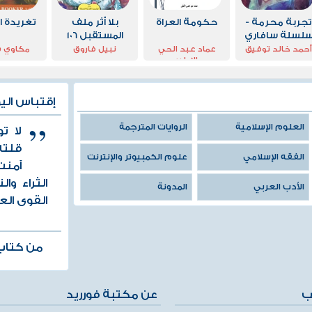
جربة محرمة -
حكومة العراة
بلا أثر ملف
تغريدة ا
لسلة سافاري
المستقبل 106
حمد خالد توفيق
عماد عبد الحي
نبيل فاروق
مكاوي 
الاطير
إقتباس الي
العلوم الإسلامية
الروايات المترجمة
لا ت
قلته
الفقه الإسلامي
علوم الكمبيوتر والإنترنت
آمنت
الثراء وا
الأدب العربي
المدونة
القوى العضل
من كتاب
ب
عن مكتبة فورريد