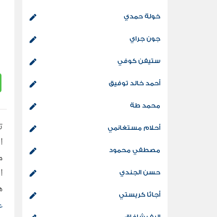
خولة حمدي
جون جراي
ستيفن كوفي
أحمد خالد توفيق
محمد طة
أحلام مستغانمي
ا
مصطفي محمود
م
ا
حسن الجندي
ه
أجاثا كريستي
م
ع
إليف شافاق