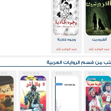
ألفروديت
وجوه كاذبة
عبد الواحد ثراء
عبد الواحد ثراء
تب من قسم
الروايات العربية