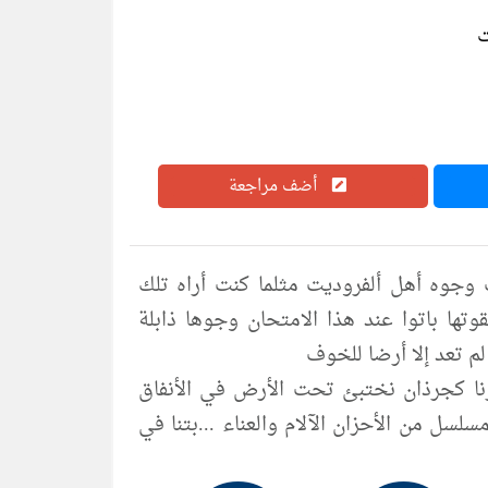
أضف مراجعة
 2 pdf لم أر من قبل خوف وجوه أهل ألفروديت مثلما كنت أراه تلك
تها باتوا عند هذا الامتحان وجوها ذابلة
م تعد إلا أرضا للخوف
رنا كجرذان نختبئ تحت الأرض في الأنفاق
سلسل من الأحزان الآلام والعناء ...بتنا في
 ..خلقت خوفا في داخلنا ...الوقت ينفذ..