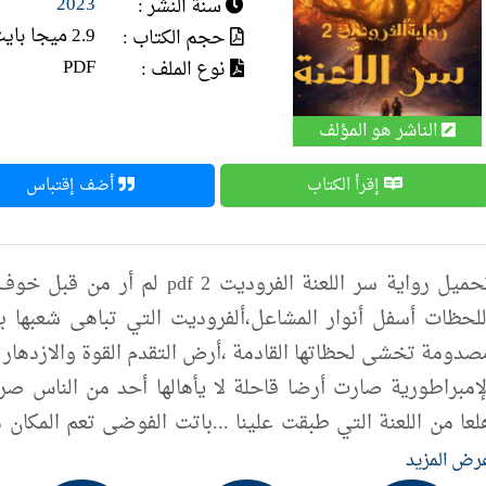
2023
سنة النشر :
2.9 ميجا بايت
حجم الكتاب :
PDF
نوع الملف :
الناشر هو المؤلف
إقرأ الكتاب
أضف إقتباس
تحميل رواية سر اللعنة الفروديت
للحظات أسفل أنوار المشاعل،ألفروديت التي تباهى شعبها بقو
صدومة تخشى لحظاتها القادمة ،أرض التقدم القوة والازدهار ل
لإمبراطورية صارت أرضا قاحلة لا يأهالها أحد من الناس ص
لعا من اللعنة التي طبقت علينا ...باتت الفوضى تعم المكان م
تاهة حلها مجهول ...في مصير مجهول ..تحيط بنا لعنة تقيدنا
رض المزيد