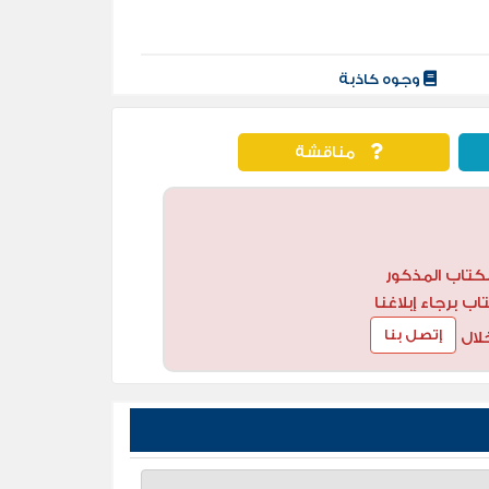
وجوه كاذبة
مناقشة
كتاب المذكور
 برجاء إبلاغنا
إتصل بنا
لال