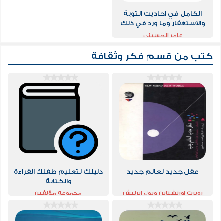
الكامل في احاديث التوبة
والاستغفار وما ورد في ذلك
من امر وفضل ووعد / 650
عامر الحسيني
حديث
كتب من قسم
فكر وثقافة
عقل جديد لعالم جديد
دليلك لتعليم طفلك القراءة
والكتابة
روبرت اورنشتاين وبول ايرليش
مجموعه مؤلفين