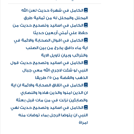
الكامل في شهرة حديث لعن الله
المحلل والمحلل له من ثمانية طرق
الكامل في اسانيد وتصحيح حديث من
حفظ علي أمتي أربعين حديثا
الكامل في اقوال الصحابة والائمة في
اية ماء دافق يخرج من بين الصلب
والترائب وبيان تاويل الاية
الكامل في اسانيد وتصحيح حديث قول
النبي لو شئت لاجري الله معي جبال
الذهب والفضة من 25 طريقا
الكامل في اتفاق الصحابة والائمة ان اية
ان الذين امنوا والذين هادوا والنصاري
والصابئين نزلت في من مات قبل بعثة
الكامل في اسانيد وتصحيح حديث نهي
النبي ان يتوضا الرجل بماء توضات منه
امراة