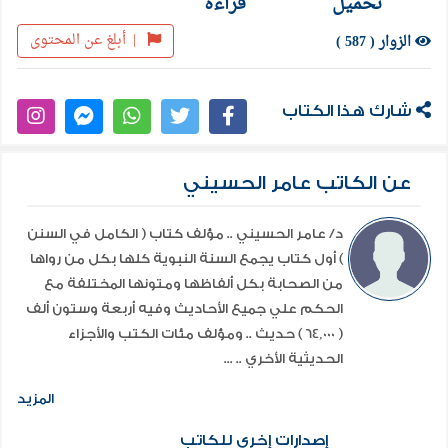
تحميل
قراءة
|
أبلغ عن المحتوى
الزوار ( 587 )
شارك هذا الكتاب
عن الكاتب عامر الحسيني
د/ عامر الحسيني .. مؤلف كتاب ( الكامل في السنن
) أول كتاب يجمع السنة النبوية كلها بكل من رواها
من الصحابة بكل ألفاظها ومتونها المختلفة مع
الحكم علي جميع الأحاديث وفيه أربعة وستون ألف
( 64,000 ) حديث .. ومؤلف مئات الكتب والأجزاء
الحديثية الأخري .. ...
المزيد
إصدارات إخري للكاتب