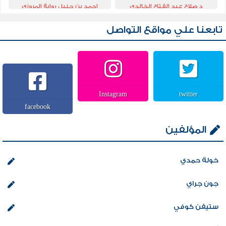
الثقافي
د صلاح عبد الفتاح الخالدي
احمد بن حنبل رواية المروزي
تابعنا علي مواقع التواصل
Instagram
twitter
facebook
المؤلفين
خولة حمدي
جون جراي
ستيفن كوفي