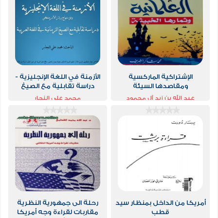
الإشتراكية الماركسية
الأزمنة في اللغة الإنجليزية -
ومقاصدها السيئة
دراسة تقابلية مع الصيغ
الزمانية في اللغة العربية
عبد الله بن زيد آل محمود
محمد علي النجار
أمريكا من الداخل بمنظار سيد
رحلة الى جمهورية النظرية
قطب
مقاربات لقراءة وجه أمريكا