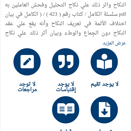
النكاح واثر ذلك علي نكاح التحليل وفحش العاملين به
pdf سلسلة الكامل / كتاب رقم ( 423 ) / ( الكامل في بيان
اختلاف الأئمة في تعريف النكاح وأنه يقع علي عقد
النكاح دون الجِماع والوطء وبيان أثر ذلك علي نكاح
التحليل وفحش العامِلين به / 40 أثر ) ، لمؤلفه د/ عامر
عرض المزيد
الحسيني
لا يوجد تقيم
لا يوجد
لا توجد
إقتباسات
مراجعات