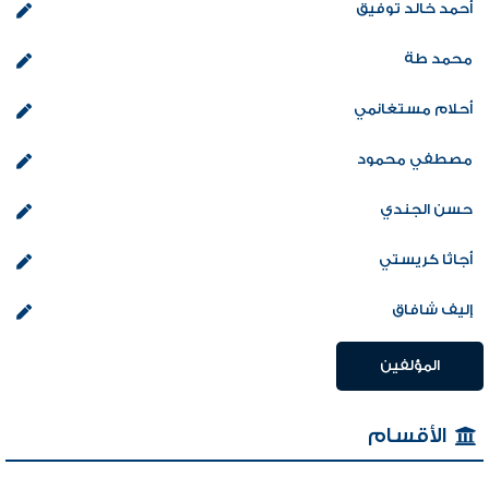
أحمد خالد توفيق
محمد طة
أحلام مستغانمي
مصطفي محمود
حسن الجندي
أجاثا كريستي
إليف شافاق
المؤلفين
الأقسام