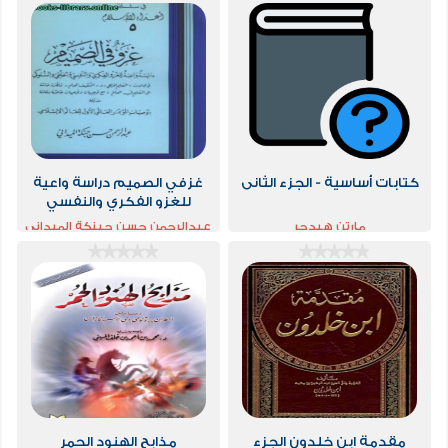
كتابات أساسية - الجزء الثانى
غزفي الصميم دراسة واعية
للغزو الفكري والنفسي
والخلقي والسلوكي
مارتن هيدجر
عبدالرحمن حسن حبنكة الميداني
مقدمة ابن خلدون الجزء
مذابح الهنود الحمر