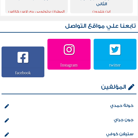
الثانى
ابن خلدون
المطران برتولومي دي لاس كازاس
تابعنا علي مواقع التواصل
Instagram
twitter
facebook
المؤلفين
خولة حمدي
جون جراي
ستيفن كوفي