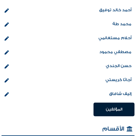
أحمد خالد توفيق
محمد طة
أحلام مستغانمي
مصطفي محمود
حسن الجندي
أجاثا كريستي
إليف شافاق
المؤلفين
الأقسام