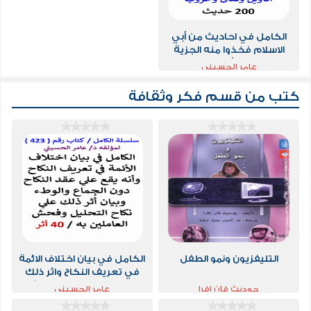
الكامل في احاديث من أبي
الاسلام فخذوا منه الجزية
والخراج ثلاثة أضعاف ما علي
عامر الحسيني
المسلم
كتب من قسم
فكر وثقافة
التليفزيون ونمو الطفل
الكامل في بيان اختلاف الائمة
في تعريف النكاح واثر ذلك
علي نكاح التحليل وفحش
جوديث فان إفرا
عامر الحسيني
العاملين به