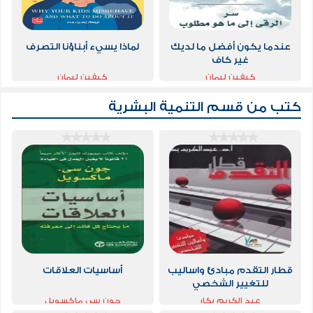
عندما يكون أفضل ما لديك
لماذا يسيء أبناؤنا التصرف
غير كاف
كيفين ليمان
كيفين ليمان
كتب من قسم
التنمية البشرية
قطار التقدم مبادئ واساليب
أساسيات العلاقات
للتغيير الشخصي
عبد الكريم بكار
جون سي ماكسويل