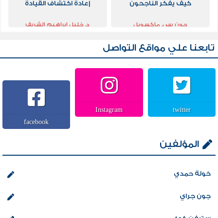
كيف يفكر الناجحون
إعادة اكتشاف القيادة
جون سي. ماكسويل
د. خليل إبراهيم الشريف
تابعنا علي مواقع التواصل
Instagram
twitter
facebook
المؤلفين
خولة حمدي
جون جراي