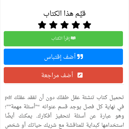
قيِّم هذا الكتاب
إقرأ الكتاب
أضف إقتباس
أضف مراجعة
تحميل كتاب تنشئة عقل طفلك دون أن تفقد عقلك pdf
في نهاية كل فصل يوجد قسم عنوانه “”أسئلة مهمة””؛
وهو عبارة عن أسئلة لتحفيز أفكارك. يمكنك أيضًا
استخدامها كبداية للمناقشة مع شريك حياتك أو شخص