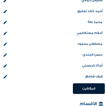
ستيفن كوفي
أحمد خالد توفيق
محمد طة
أحلام مستغانمي
مصطفي محمود
حسن الجندي
أجاثا كريستي
إليف شافاق
المؤلفين
الأقسام