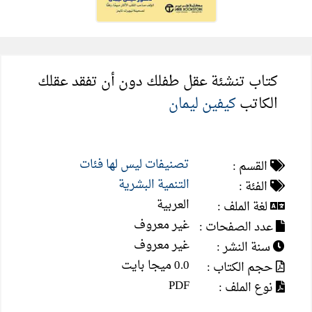
كتاب تنشئة عقل طفلك دون أن تفقد عقلك
الكاتب
كيفين ليمان
تصنيفات ليس لها فئات
القسم :
التنمية البشرية
الفئة :
العربية
لغة الملف :
غير معروف
عدد الصفحات :
غير معروف
سنة النشر :
0.0 ميجا بايت
حجم الكتاب :
PDF
نوع الملف :