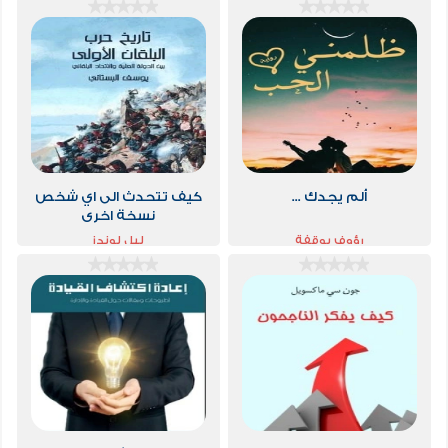
ألم يجدك ...
كيف تتحدث الى اي شخص
نسخة اخرى
رؤوف بوقفة
ليل لوندز