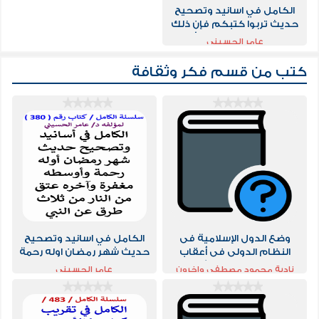
الكامل في اسانيد وتصحيح
حديث تربوا كتبكم فإن ذلك
انجح للحاجة مع بيان تأويله
عامر الحسيني
كتب من قسم
فكر وثقافة
وضع الدول الإسلامية فى
الكامل في اسانيد وتصحيح
النظام الدولى فى أعقاب
حديث شهر رمضان اوله رحمة
سقوط الخلافة العثمانية
واوسطه مغفرة واخره عتق
نادية محمود مصطفى واخرون
عامر الحسيني
19241991
من النار من ثلاث طرق