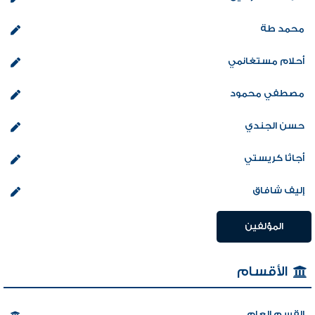
محمد طة
أحلام مستغانمي
مصطفي محمود
حسن الجندي
أجاثا كريستي
إليف شافاق
المؤلفين
الأقسام
القسم العام