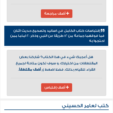
أضف مراجعة
إقتباسات كتاب الكامل في اسانيد وتصحيح حديث اثنان
فما فوقهما جماعة من 12 طريقا عن النبي وذكر 20 اماما ممن
احتجوا به
هل أعجبك شيء في هذا الكتاب؟ شاركنا بعض
المقتطفات من اختيارك، و سوف تكون متاحة لجميع
القراء. للقيام بذلك، فضلا اضغط زر
أضف مقتطفاً
.
أضف إقتباس
كتب لعامر الحسيني