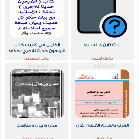
اينشتاين والنسبية
الكامل في تقريب كتاب
الاربعون حديثا للاجري بحذف
الاسانيد مع بيان حكم كل
مؤلف أجنبي
عامر الحسيني
حديث وبيان صحة
الغرب والعالم القسم الأول
مدن ورجال ومتاهات
كافين رايلي
عبد الوهاب البياتى