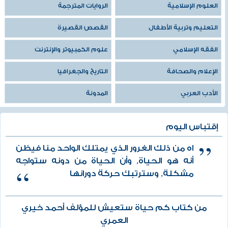
العلوم الإسلامية
الروايات المترجمة
التعليم وتربية الأطفال
القصص القصيرة
الفقه الإسلامي
علوم الكمبيوتر والإنترنت
الإعلام والصحافة
التاريخ والجغرافيا
الأدب العربي
المدونة
إقتباس اليوم
اه من ذلك الغرور الذي يمتلك الواحد منا فيظن
أنه هو الحياة, وأن الحياة من دونه ستواجه
مشكلة, وسترتبك حركة دورانها
من كتاب كم حياة ستعيش للمؤلف أحمد خيري
العمري