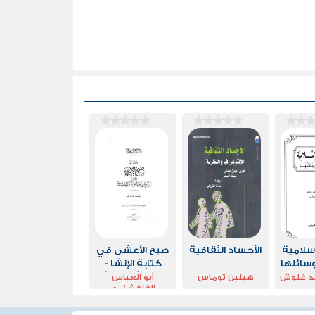
إسلامية
الأجساد الثقافية
صبح الأعشى في
سائلها
كتابة الإنشا -
الجزء الثالث عشر:
مد غلوش
هيلين توماس
أبو العباس
القلقشندي
المقالة السادسة -
المقالة التاسعة