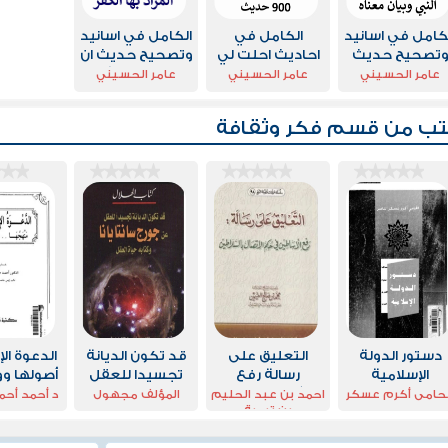
كامل في اسانيد
الكامل في
الكامل في اسانيد
تصحيح حديث
احاديث احلت لي
وتصحيح حديث ان
لمؤمن ياكل في
الغنائم واتوزيعها
الفتنة في آية
عامر الحسيني
عامر الحسيني
عامر الحسيني
معي واحد
وأسهمها
والفتنة أكبر من
الكافر ياكل في
القتل
تب من قسم
فكر وثقافة
سبعة امعاء
دستور الدولة
التعليق على
قد تكون الديانة
الدعوة ال
الإسلامية
رسالة رفع
تجسيدا للعقل
أصولها وو
الأساطين في
عن جورج سانتايانا
حامى أكرم عسكر
احمد بن عبد الحليم
المؤلف مجهول
د أحمد أح
بن تيمية
حكم الإتصال
وكتابه حياة
بالسلاطين
العقل