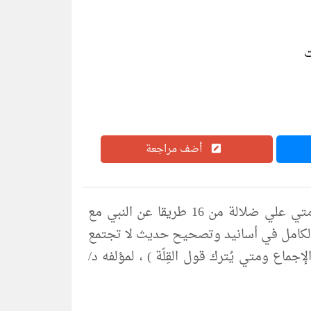
أضف مراجعة
تحميل كتاب الكامل في اسانيد وتصحيح حديث لا تجتمع امتي علي ضلالة من 16 طريقا عن النبي مع
لاجماع pdf سلسلة الكامل / كتاب رقم ( 363 ) / ( الكامل في أسانيد وتصحيح حديث لا تجتمع
ان درجات الإجماع ومتي يُترك قول القِلّة ) ، لمؤلفه د/