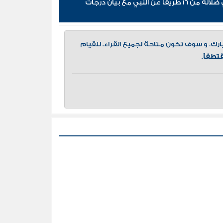
إقتباسات كتاب الكامل في اسانيد وتصحيح حديث لا تجتمع امتي علي ضلالة من 16 طريقا عن النبي مع بيان درجات
، و سوف تكون متاحة لجميع القراء. للقيام
تطفاً
.