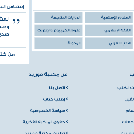
للشوكاني
إقتباس الي
العلوم الإسلامية
الروايات المترجمة
الفش
وصدي
الفقه الإسلامي
علوم الكمبيوتر والإنترنت
صديق
الأدب العربي
المدونة
من كتا
ب
عن مكتبة فورريد
 الكتب
اتصل بنا
لفين
إطلب كتاب
سام
سياسة الخصوصية
اجعات
حقوق الملكية الفكرية
تباسات
تطبيق مكتبة فورريد