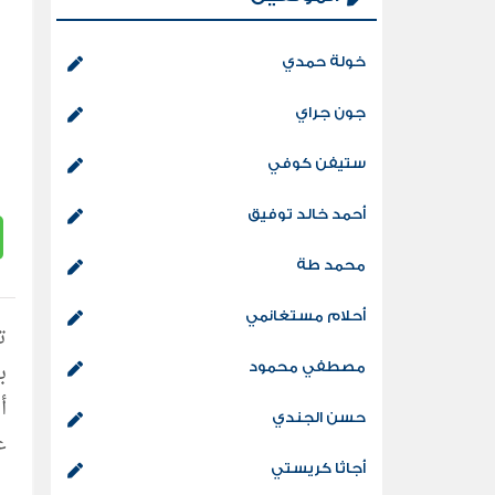
خولة حمدي
جون جراي
ستيفن كوفي
أحمد خالد توفيق
محمد طة
أحلام مستغانمي
مصطفي محمود
حسن الجندي
ع
أجاثا كريستي