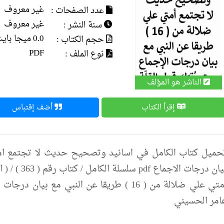
غير معروف
عدد الصفحات :
غير معروف
سنة النشر :
0.0 ميجا بايت
حجم الكتاب :
PDF
نوع الملف :
الناشر هو المؤلف
إقرأ الكتاب
أضف إقتباس
بيان درجات ا
أمتي علي ضلالة من ( 16 ) طريقا عن النبي مع بي
امر الحسيني