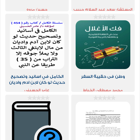
المستشار سعد عبد السلام حبيب
حسين مروه
وطن فى حقيبة السفر
الكامل في اسانيد وتصحيح
حديث لو كان لابن ادم واديان
من مال لابتغي الثالث ولا يملا
محمد مصطفى الخياط
عامر الحسيني
جوفه الا التراب