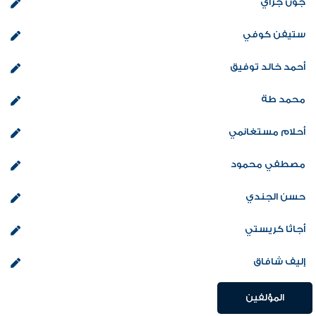
جون جراي
ستيفن كوفي
أحمد خالد توفيق
محمد طة
أحلام مستغانمي
مصطفي محمود
حسن الجندي
أجاثا كريستي
إليف شافاق
المؤلفين