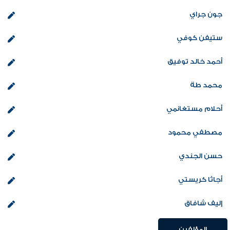
جون جراي
ستيفن كوفي
أحمد خالد توفيق
محمد طة
أحلام مستغانمي
مصطفي محمود
حسن الجندي
أجاثا كريستي
إليف شافاق
المؤلفين