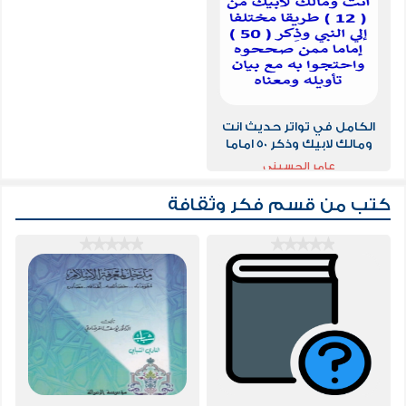
الكامل في تواتر حديث انت
ومالك لابيك وذكر 50 اماما
ممن صححوه مع بيان تاويله
عامر الحسيني
ومعناه
كتب من قسم
فكر وثقافة