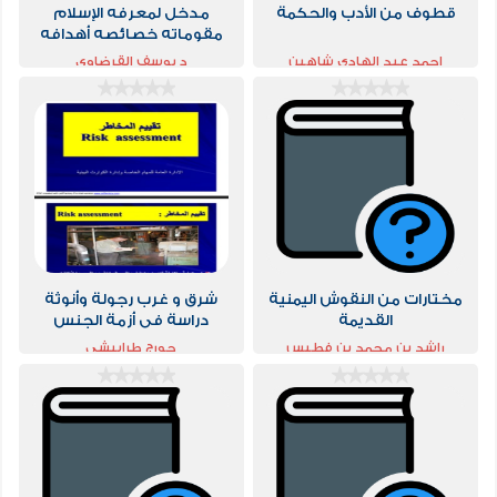
قطوف من الأدب والحكمة
مدخل لمعرفه الإسلام
مقوماته خصائصه أهدافه
مصادره
احمد عبد الهادي شاهين
د يوسف القرضاوى
مختارات من النقوش اليمنية
شرق و غرب رجولة وأنوثة
القديمة
دراسة فى أزمة الجنس
والحضارة فى الرواية العربية
راشد بن محمد بن فطيس
جورج طرابيشي
الهاجري