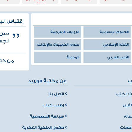
عساكر
من العصر
الراشدى حتى
بدايات القرن
إقتباس الي
العشرين
العلوم الإسلامية
الروايات المترجمة
حين
الجس
الفقه الإسلامي
علوم الكمبيوتر والإنترنت
الأدب العربي
المدونة
من كتا
ب
عن مكتبة فورريد
 الكتب
اتصل بنا
لفين
إطلب كتاب
سام
سياسة الخصوصية
اجعات
حقوق الملكية الفكرية