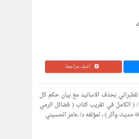
أضف مراجعة
لطبراني بحذف الاسانيد مع بيان حكم كل
60 حديث واثر pdf سلسلة الكامل / كتاب رقم ( 495 ) / ( الكامل في تقريب كتاب ( فضائل الرمي