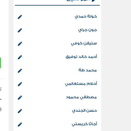
خولة حمدي
جون جراي
ستيفن كوفي
أحمد خالد توفيق
محمد طة
أحلام مستغانمي
ت
مصطفي محمود
وت
حسن الجندي
أجاثا كريستي