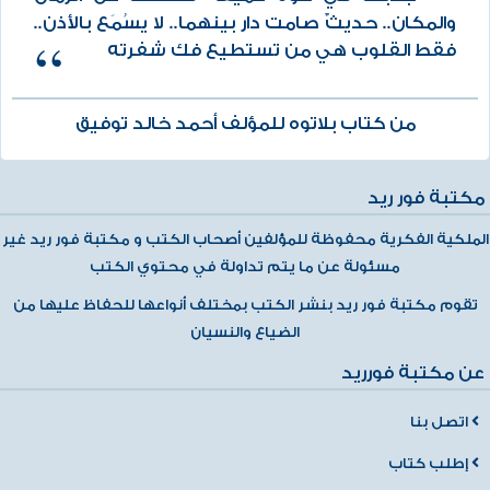
والمكان.. حديثٌ صامت دار بينهما.. لا يسُمَع بالأذن..
فقط القلوب هي من تستطيع فك شفرته
من كتاب بلاتوه للمؤلف أحمد خالد توفيق
مكتبة فور ريد
الملكية الفكرية محفوظة للمؤلفين أصحاب الكتب و مكتبة فور ريد غير
مسئولة عن ما يتم تداولة في محتوي الكتب
تقوم مكتبة فور ريد بنشر الكتب بمختلف أنواعها للحفاظ عليها من
الضياع والنسيان
عن مكتبة فورريد
اتصل بنا
إطلب كتاب