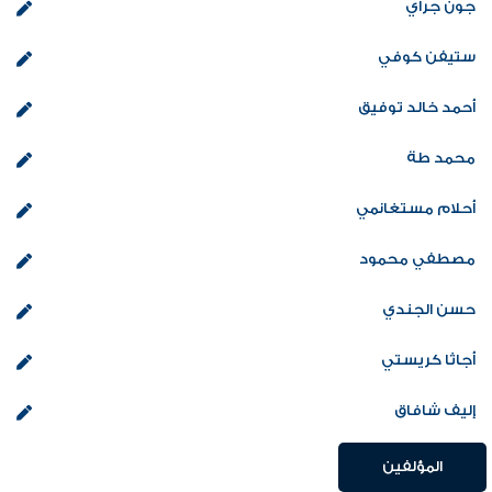
جون جراي
ستيفن كوفي
أحمد خالد توفيق
محمد طة
أحلام مستغانمي
مصطفي محمود
حسن الجندي
أجاثا كريستي
إليف شافاق
المؤلفين