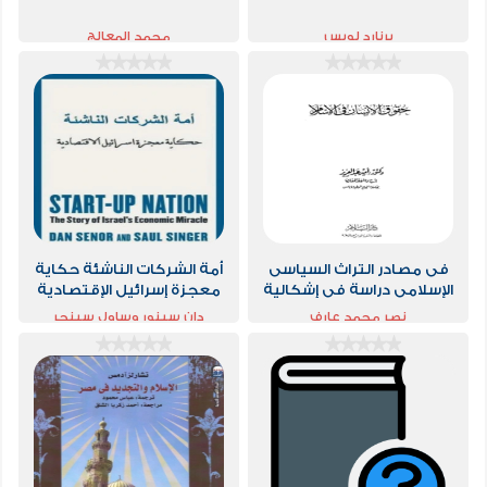
برنارد لويس
محمد المعالج
فى مصادر التراث السياسى
أمة الشركات الناشئة حكاية
الإسلامى دراسة فى إشكالية
معجزة إسرائيل الإقتصادية
التعميم قبل الاستقراء
نصر محمد عارف
دان سينور وساول سينجر
والتأصيل