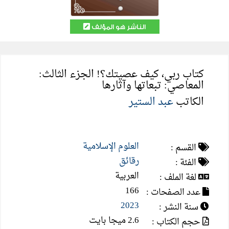
الناشر هو المؤلف
كتاب ربي، كيف عصيتك؟! الجزء الثالث:
المعاصي: تبعاتها وآثارها
الكاتب
عبد الستير
العلوم الإسلامية
القسم :
رقائق
الفئة :
العربية
لغة الملف :
166
عدد الصفحات :
2023
سنة النشر :
2.6 ميجا بايت
حجم الكتاب :