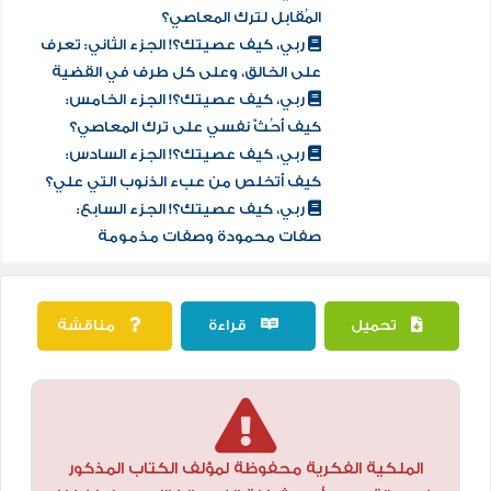
المُقدمات على الاحتراس منها وأخذ التدابير الوقائية
المُقابل لترك المعاصي؟
والإجراءات المُضادة، ومن ثمَّ تفادي المعصية. وأيضًا
ربي، كيف عصيتك؟! الجزء الثاني: تعرف
يعينه معرفة تبعات المعصية، مثل ذهاب الرزق والبركة،
على الخالق، وعلى كل طرف في القضية
ربي، كيف عصيتك؟! الجزء الخامس:
فهذا أدعى أن يُحَفِّزه في عدم ارتكابها ثانيةً.
كيف أحُثّ نفسي على ترك المعاصي؟
فهذا الكتاب: كتابٌ من تائبٍ، هُدِيَ إلى علمٍ يسعى أعداء
ربي، كيف عصيتك؟! الجزء السادس:
الإسلام لمواراته، ولاحظ وقائع في الحياة فأعلنهما. هذا
كيف أتخلص من عبء الذنوب التي علي؟
مع ذكر نماذج من حاله فيما مضى، وتكلم عن بعض ما
ربي، كيف عصيتك؟! الجزء السابع:
صفات محمودة وصفات مذمومة
خاضه أو أصيب به ليعتبر غيره.
تحميل
قراءة
مناقشة
الملكية الفكرية محفوظة لمؤلف الكتاب المذكور