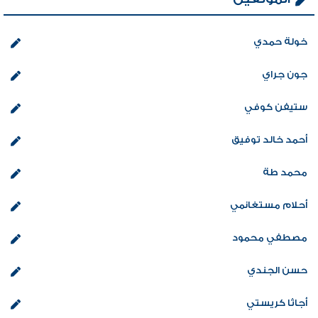
خولة حمدي
جون جراي
ستيفن كوفي
أحمد خالد توفيق
محمد طة
أحلام مستغانمي
مصطفي محمود
حسن الجندي
أجاثا كريستي