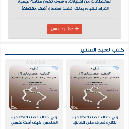
المقتطفات من اختيارك، و سوف تكون متاحة لجميع
القراء. للقيام بذلك، فضلا اضغط زر
أضف مقتطفاً
.
أضف إقتباس
كتب لعبد الستير
ربي، كيف عصيتك؟! الجزء
ربي، كيف عصيتك؟! الجزء
الثاني: تعرف على الخالق،
الخامس: كيف أحُثّ نفسي
وعلى كل طرف في القضية
على ترك المعاصي؟