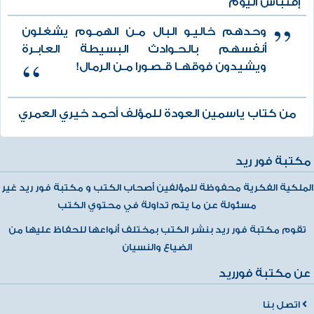
إقتباس اليوم
وحدهم خاليـو البال مـن الهمـوم يشغلون
أنفسهم بالحـوادث البسيطة العابـرة
ويشيدون فوقهـا قـصـورا مـن الرمال!
من كتاب ياسمين العودة للمؤلف أحمد خيري العمري
مكتبة فور ريد
الملكية الفكرية محفوظة للمؤلفين أصحاب الكتب و مكتبة فور ريد غير
مسئولة عن ما يتم تداولة في محتوي الكتب
تقوم مكتبة فور ريد بنشر الكتب بمختلف أنواعها للحفاظ عليها من
الضياع والنسيان
عن مكتبة فورريد
اتصل بنا