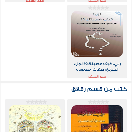
عبد الستير
عبد الستير
ربي، كيف عصيتك؟! الجزء
السابع: صفات محمودة
وصفات مذمومة
عبد الستير
كتب من قسم
رقائق