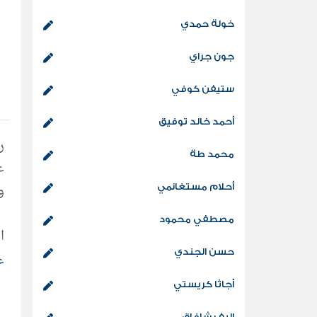
خولة حمدي
جون جراي
ستيفن كوفي
أحمد خالد توفيق
ر
محمد طة
ع
و
أحلام مستغانمي
مصطفي محمود
ا
حسن الجندي
أ
ع
م
أجاثا كريستي
إليف شافاق