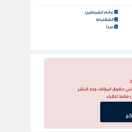
عالم الشياطين
الشقلباظ
صدأ
لي حقوق المؤلف ودار النشر
 فقط للقراء
خر