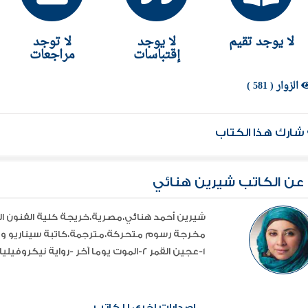
لا يوجد تقيم
لا يوجد
لا توجد
إقتباسات
مراجعات
الزوار ( 581 )
شارك هذا الكتاب
عن الكاتب شيرين هنائي
شيرين أحمد هنائي،مصرية،خريجة كلية الفنون ا
مخرجة رسوم متحركة،مترجمة،كاتبة سيناريو و رو
1-عجين القمر 2-الموت يوما آخر -رواية نيكروفيليا 2011- -رواية صندوق الدمى 2011 -ر ...
إصدارات إخري للكاتب