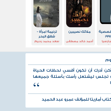
قصصية
ملائك نصيبين
ترنيمة امرأة -
شفق البحر
جارسيا
أحمد خالد مصطفى
سعد محمد رحيم
يز
وم
كن أدرك أن تكون أقسي لحظات الحياة
تجلس ليشتعل رأسك بأسئلة جميعها
تاب أماريتا للمؤلف عمرو عبد الحميد