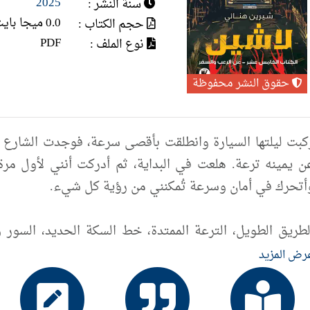
2025
سنة النشر :
0.0 ميجا بايت
حجم الكتاب :
PDF
نوع الملف :
حقوق النشر محفوظة
كبت ليلتها السيارة وانطلقت بأقصى سرعة، فوجدت الشارع ي
ن يمينه ترعة. هلعت في البداية، ثم أدركت أنني لأول مرة
أتحرك في أمان وسرعة تُمكنني من رؤية كل شيء.
لطريق الطويل، الترعة الممتدة، خط السكة الحديد، السور 
طلال مدن وقرى، محال وأكشاك متناثرة، مفترق طرق ولافتة صد
رض المزيد
متد، يتوسطه طريق طويل بلا نهاية.