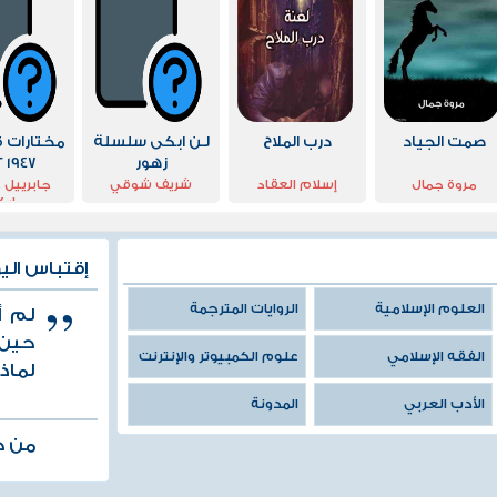
صمت الجياد
درب الملاح
لـن ابكى سلسلة
مختارات 
زهور
1947 1992
مروة جمال
إسلام العقاد
شريف شوقي
جابرييل 
مارك
إقتباس الي
العلوم الإسلامية
الروايات المترجمة
لم أ
حين 
الفقه الإسلامي
علوم الكمبيوتر والإنترنت
لماذا
الأدب العربي
المدونة
من ك