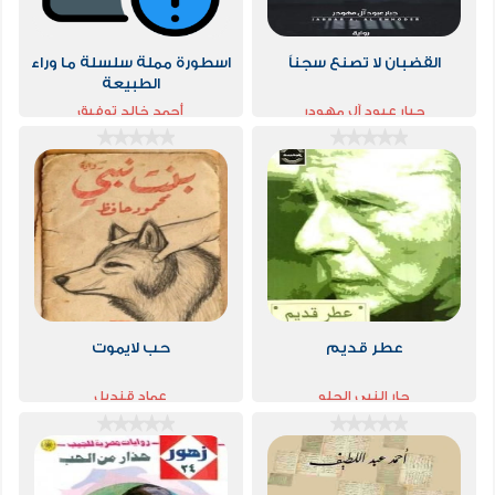
القضبان لا تصنع سجناً
اسطورة مملة سلسلة ما وراء
الطبيعة
جبار عبود آل مهودر
أحمد خالد توفيق
عطر قديم
حب لايموت
جار النبي الحلو
عماد قنديل