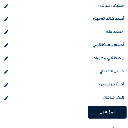
ستيفن كوفي
أحمد خالد توفيق
محمد طة
أحلام مستغانمي
مصطفي محمود
حسن الجندي
أجاثا كريستي
إليف شافاق
المؤلفين