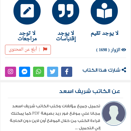
كل قصة من الكتاب هيقرأها الكبار والصغار ويضحكوا زي
ما اتعودنا، العائلات هتتجمع والابتسامة هتنتشر مع
مطلع كل حدوتة.
لا يوجد تقيم
لا يوجد
لا توجد
الجزء الخامس من سلسلة اعترافات جامدة اللي يتم
إقتباسات
مراجعات
السنة دي حداشر سنة من الحكايات، حكايات كانت
|
أبلغ عن المحتوى
الزوار ( 1698 )
منسية لكن افتكرناها؛ علشان تكون كاملة الضحك والفرح
اللي اتعودنا عليه مع بعض لسنوات وسنوات، رغم كل
شارك هذا الكتاب
منغصات الحياة من حوالينا.
عن الكاتب شريف اسعد
وكما جرت العادة نعدكم بضحكة من القلب، وابتسامة
صافية في وسط هموم الحياة… أرجوكم قاموا النكد.
تحميل جميع مؤلفات وكتب الكاتب شريف اسعد
مجانا علي موقع فور ريد بصيغة PDF كما يمكنك
قراءة الكتب من خلال الموقع أون لاين دون الحاجة
إلي التحميل ...