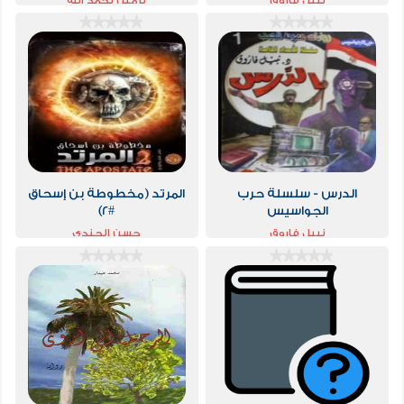
نبيل فاروق
نرمين نحمد الله
الدرس - سلسلة حرب
المرتد (مخطوطة بن إسحاق
الجواسيس
#2)
نبيل فاروق
حسن الجندي