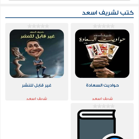
كتب لشريف اسعد
حواديت السعادة
غير قابل للنشر
شريف اسعد
شريف اسعد