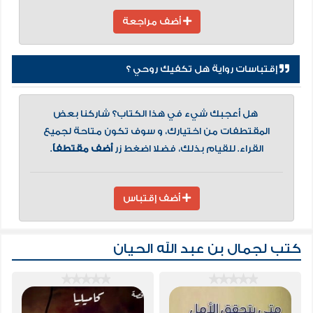
أضف مراجعة
إقتباسات رواية هل تكفيك روحي ؟
هل أعجبك شيء في هذا الكتاب؟ شاركنا بعض
المقتطفات من اختيارك، و سوف تكون متاحة لجميع
القراء. للقيام بذلك، فضلا اضغط زر
أضف مقتطفاً
.
أضف إقتباس
كتب لجمال بن عبد الله الحيان