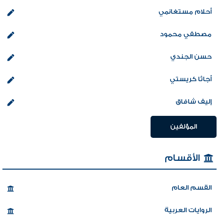
أحلام مستغانمي
مصطفي محمود
حسن الجندي
أجاثا كريستي
إليف شافاق
المؤلفين
الأقسام
القسم العام
الروايات العربية