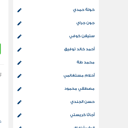
خولة حمدي
جون جراي
ستيفن كوفي
أحمد خالد توفيق
محمد طة
تح
أحلام مستغانمي
مصطفي محمود
حسن الجندي
أجاثا كريستي
ع
إليف شافاق