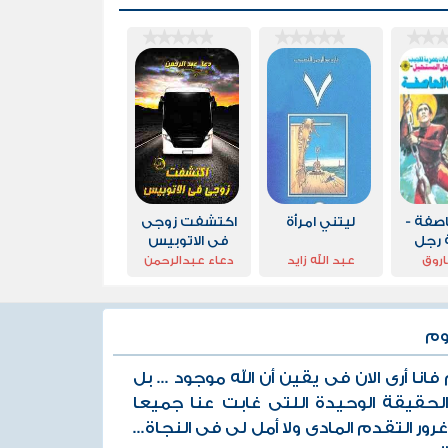
صفة -
ليتني امرأة
اكتشفت زوجى
رجل
فى الاتوبيس
حيل
اروق
عبد الله زايد
دعاء عبدالرحمن
وم
انا أرى الان فى يقين أن الله موجود ... بل
لحقيقة الوحيدة اللتى غابت عنا جميعا
رور التقدم المادى ولا أمل لى فى النجاة...