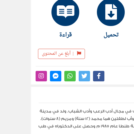
تحميل
قراءة
|
أبلغ عن المحتوى
في مجال أدب الرعب وأدب الشباب. ولد في مدينة
طنطا عاصمة محافظة الغربية في مصر. متزوج وأب لطفلين هما محمد (12 سنة) ومريم (8 سنوات).
تخرج أحمد خالد توفيق في كلية الطب في جامعة طنطا عام 1985 م وحصل على الدكتوراه في طب