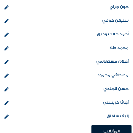
جون جراي
ستيفن كوفي
أحمد خالد توفيق
محمد طة
أحلام مستغانمي
مصطفي محمود
حسن الجندي
أجاثا كريستي
إليف شافاق
المؤلفين