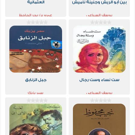
بين أبو الريش وجنينة ناميش
العثمانية
يوسف السباعي
عمرو بن بحر الجاحظ
ست نساء وست رجال
جبل الزنابق
يوسف السباعي
سمر يزبك