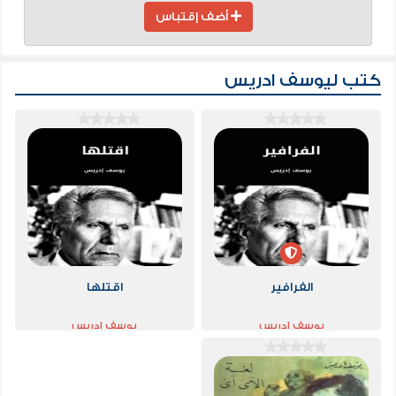
أضف إقتباس
كتب ليوسف ادريس
الفرافير
اقتلها
يوسف ادريس
يوسف ادريس