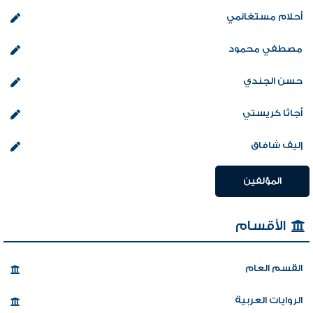
أحلام مستغانمي
مصطفي محمود
حسن الجندي
أجاثا كريستي
إليف شافاق
المؤلفين
الأقسام
القسم العام
الروايات العربية