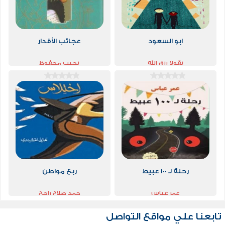
ابو السعود
عجائب الأقدار
نقولا رزق الله
نجيب محفوظ
رحلة لـ 100 عبيط
ربع مواطن
عمر عباس
حمد صلاح راجح
تابعنا علي مواقع التواصل