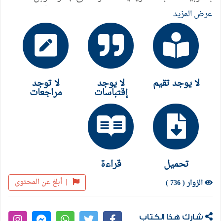
تونى موريسون اختارها وقدم نلها صنع الله ابراهيم
عرض المزيد
كتاب يزيد من معرفتنا بالمرأة ، وفهمنا لأنفسنا! أجرأ ما
كتبته المرأة عن نفسها.. رؤية عصرية للمرأة : مراهقة ،
عاشقة لجنسها ، وللرجل ولغير زوجها ..ضائعة ، مجربة ،
محبطة باردة أم ، وقاتلة ! ويقول المؤلف كل ما أرجوه
لا يوجد تقيم
لا يوجد
لا توجد
من هذا الكتاب هو ان يزيد من معرفتنا بالمرأة وفهمنا
إقتباسات
مراجعات
لأنفسنا وأن يساهم في تقريب اليوم الذى لا تدفع فيه
نساء بلادنا الثمن.
تحميل
قراءة
|
أبلغ عن المحتوى
الزوار ( 736 )
شارك هذا الكتاب