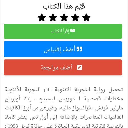
قيِّم هذا الكتاب
إقرأ الكتاب
أضف إقتباس
أضف مراجعة
تحميل رواية التجربة الانثوية pdf التجربة الأنثوية
مختارات قصصية لـ دوريس ليسينج ، إدنا أوبريان
مارلين فرنش ، فرانسواز ماليه، وغيرهن من أبرز الكاتبات
العالميات المعاصرات بالإضافة إلى أول نص ينشر كاملا
بالعربية للكاتبة الأمريكية الحائزة على جائزة نوبل 1993 :