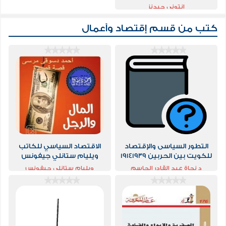
انتوني جيدنز
كتب من قسم
إقتصاد وأعمال
التطور السياسى والإقتصاد
الاقتصاد السياسي للكاتب
للكويت بين الحربين 19141939
ويليام ستانلي جيفونس
د نجاة عبد القادر الجاسم
ويليام ستانلي جيفونس