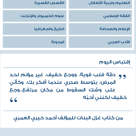
التعليم وتربية الأطفال
القصص القصيرة
الفقه الإسلامي
علوم الكمبيوتر والإنترنت
الإعلام والصحافة
التاريخ والجغرافيا
الأدب العربي
المدونة
إقتباس اليوم
دقّة قلب قوية، ووجع خفيف، غير مؤلم لحد
المرض، يتوسط صدري عندما أفكر بك، وكأنّي
على وشك السقوط من مكان مرتفع..وجع
خفيف لكنني أحبّه
من كتاب غزل البنات للمؤلف أحمد خيري العمري