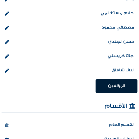
أحلام مستغانمي
مصطفي محمود
حسن الجندي
أجاثا كريستي
إليف شافاق
المؤلفين
الأقسام
القسم العام
الروايات العربية