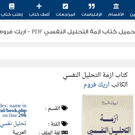
ين
الأقسام
الإقتباسات
المراجعات
أضف كتاب
إطلب كتاب
ميل كتاب ازمة التحليل النفسي PDF - اريك فروم
كتاب ازمة التحليل النفسي
الكاتب
اريك فروم
dex: name in
القسم :
tml/book.php
on line
296
تحليل نفسي
الفئة :
العربية
لغة الملف :