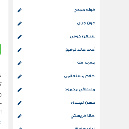
خولة حمدي
جون جراي
ستيفن كوفي
أحمد خالد توفيق
محمد طة
أحلام مستغانمي
مصطفي محمود
و
ج
حسن الجندي
ا
أجاثا كريستي
ا
ع
إليف شافاق