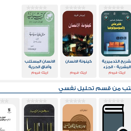
شريح التدميرية
كينونة الانسان
الانسان المستلب
البشرية - الجزء
وآفاق الحرية
الثاني
اريك فروم
اريك فروم
اريك فروم
تب من قسم
تحليل نفسي