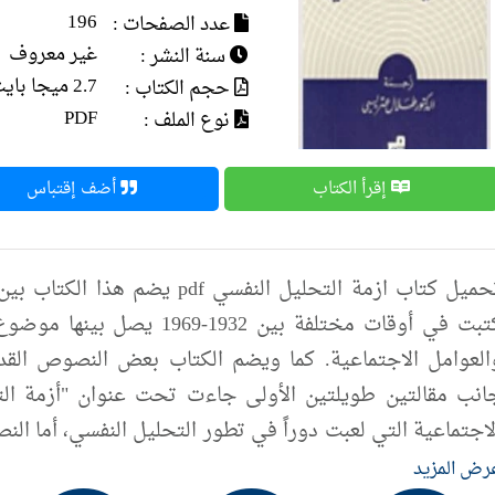
196
عدد الصفحات :
غير معروف
سنة النشر :
2.7 ميجا بايت
حجم الكتاب :
PDF
نوع الملف :
إقرأ الكتاب
أضف إقتباس
تحميل كتاب ازمة التحليل النفسي 
كتبت في أوقات مختلفة بين 932
العوامل الاجتماعية. كما ويضم الكتاب بعض النصوص القدي
انب مقالتين طويلتين الأولى جاءت تحت عنوان "أزمة ال
لاجتماعية التي لعبت دوراً في تطور التحليل النفسي، أما النص
لأمومة". إن الطابع النقدي لهذه المقالات يضفي عليها مزيدا
رض المزيد