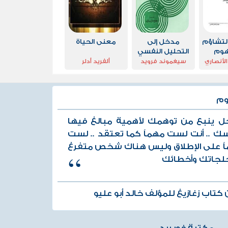
التشاؤم
مدخل إلى
معنى الحياة
هوم
التحليل النفسي
اس
لأنصاري
سيغموند فرويد
ألفريد أدلر
لقات
وم
ل ينبع من توهمك لأهمية مبالغ فيها
ك .. أنت لست مهماً كما تعتقد .. لست
ً على الإطلاق وليس هناك شخص متفرغ
خلجاتك وأخطائك
كتاب زغازيغ للمؤلف خالد أبو عليو