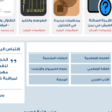
الأزمنة السائلة
محاضرات جديدة
الطوطم والتابو
التفاؤل و
لعيش في زمن
في التحليل
- المف
اللايقين
النفسي
والقي
زيجمونت باومان
سيغموند فرويد
سيغموند فرويد
بدر محمد ا
والمتع
إقتباس الي
العلوم الإسلامية
الروايات المترجمة
الخج
لنفس
الفقه الإسلامي
علوم الكمبيوتر والإنترنت
مهما
لمراقبة 
الأدب العربي
المدونة
من 