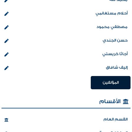
أحلام مستغانمي
مصطفي محمود
حسن الجندي
أجاثا كريستي
إليف شافاق
المؤلفين
الأقسام
القسم العام