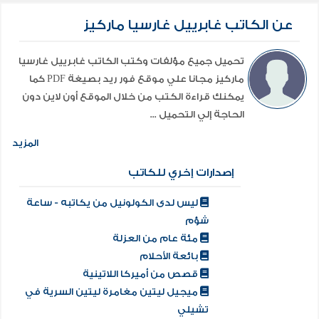
عن الكاتب غابرييل غارسيا ماركيز
تحميل جميع مؤلفات وكتب الكاتب غابرييل غارسيا
ماركيز مجانا علي موقع فور ريد بصيغة PDF كما
يمكنك قراءة الكتب من خلال الموقع أون لاين دون
الحاجة إلي التحميل ...
المزيد
إصدارات إخري للكاتب
ليس لدى الكولونيل من يكاتبه - ساعة
شؤم
مئة عام من العزلة
بائعة الأحلام
قصص من أميركا اللاتينية
ميجيل ليتين مغامرة ليتين السرية في
تشيلي