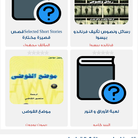
رسائل ونصوص تأليف فرناندو
Selected Short Storiesقصص
بيسوا
قصيرة مختارة
فرناندو بيسوا
المؤلف مجهول
لعبة الأوراق و النور
موضع الفوضى
البير كامو
ريمون بودون