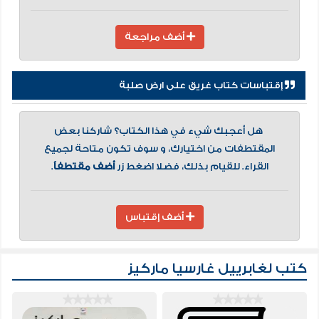
أضف مراجعة
إقتباسات كتاب غريق على ارض صلبة
هل أعجبك شيء في هذا الكتاب؟ شاركنا بعض
المقتطفات من اختيارك، و سوف تكون متاحة لجميع
القراء. للقيام بذلك، فضلا اضغط زر
أضف مقتطفاً
.
أضف إقتباس
كتب لغابرييل غارسيا ماركيز