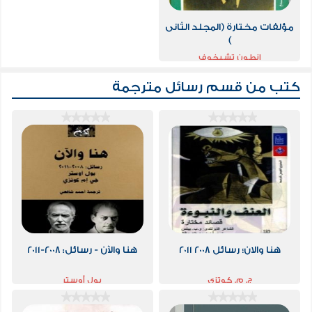
مؤلفات مختارة (المجلد الثانى
)
انطون تشيخوف
كتب من قسم
رسائل مترجمة
هنا والان؛ رسائل 2008 2011
هنا والآن - رسائل: 2008-2011
ج. م. كوتزي
بول أوستر