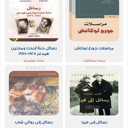
مراسلات جورج لوكاش
رسائل حنة آرندت ومارتين
هيدغر 1925-1975
جورج لوكاتش
مارتن هايدغر
رسائل إلى فيرا
رسائل إلى روائي شاب