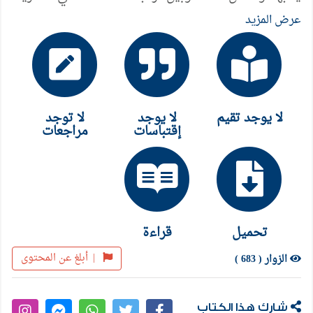
وموقفه من مختلف القضايا التي يعيشها مجتمعه. ولعلّ
عرض المزيد
أروع ما في الرواية ذلك الحب اليائس الذي يكنّه "ماتيو"
لتلك الفتاة الغريبة "إيفيش" التي تكسب القصة نكهة
لذيذة خاصة.رواية سنّ الّرشد هي الجزء الأول من ثلاثية
دروب الحرية، التي اعتبرت أضخم الروايات الوجودية
لا يوجد تقيم
لا يوجد
لا توجد
وأروعها. وقد استطاع سارتر أن يجعل فلسفته الوجودية
إقتباسات
مراجعات
في متناول القراء جميعهم حين صبّها في قالبٍ روائي
فذّ.
تحميل
قراءة
|
أبلغ عن المحتوى
الزوار ( 683 )
شارك هذا الكتاب