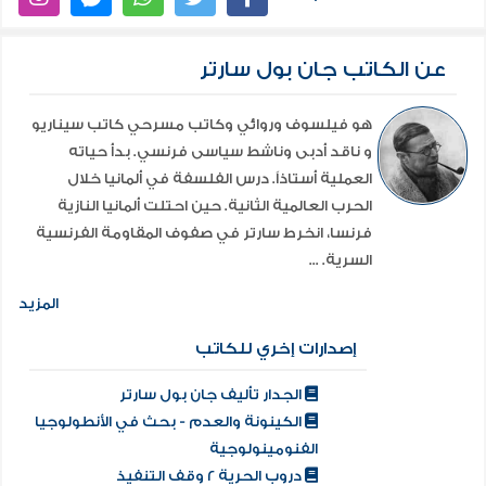
عن الكاتب جان بول سارتر
هو فيلسوف وروائي وكاتب مسرحي كاتب سيناريو
و ناقد أدبى وناشط سياسى فرنسي. بدأ حياته
العملية أستاذاً. درس الفلسفة في ألمانيا خلال
الحرب العالمية الثانية. حين احتلت ألمانيا النازية
فرنسا، انخرط سارتر في صفوف المقاومة الفرنسية
السرية. ...
المزيد
إصدارات إخري للكاتب
الجدار تأليف جان بول سارتر
الكينونة والعدم - بحث في الأنطولوجيا
الفنومينولوجية
دروب الحرية 2 وقف التنفيذ