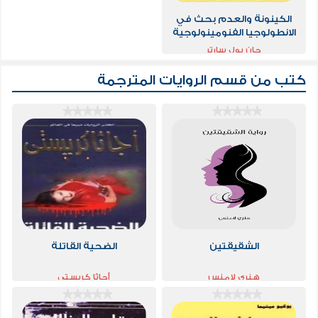
الكينونة والعدم بحث في
الانطولوجيا الفنومينولوجية
جان بول سارتر
كتب من قسم
الروايات المترجمة
الشقيقتين
الضحية القاتلة
هنري لامنس
أجاثا كريستي