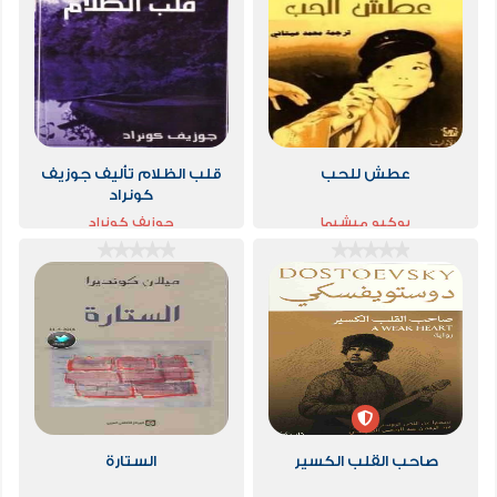
عطش للحب
قلب الظلام تأليف جوزيف
كونراد
يوكيو ميشيما
جوزيف كونراد
صاحب القلب الكسير
الستارة