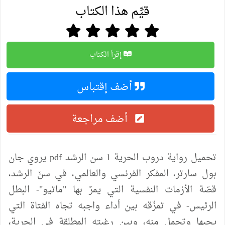
قيِّم هذا الكتاب
إقرأ الكتاب
أضف إقتباس
أضف مراجعة
تحميل رواية دروب الحرية 1 سن الرشد pdf يروي جان
بول سارتر، المفكر الفرنسي والعالمي، في سنّ الرشد،
قصّة الأزمات النفسية التي يمرّ بها "ماتيو"- البطل
الرئيس- في تمزّقه بين أداء واجبه تجاه الفتاة التي
يحبها وتحمل منه، وبين رغبته المطلقة في الحرية،