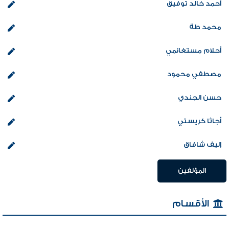
أحمد خالد توفيق
محمد طة
أحلام مستغانمي
مصطفي محمود
حسن الجندي
أجاثا كريستي
إليف شافاق
المؤلفين
الأقسام