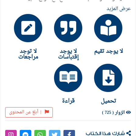
منها قصيدة النثر، وهي قصص لديها قدرة عالية في
عرض المزيد
المفاجأة والإدهاش بلا أي تكلف أو ادّعاء، وتفلح في
الغالب في جعل هذا النوع من القص السوريالي، مشوقاً
بأبعاد فكرية خاصة كتبت بأسلوب سلس، قادر على شد
القارئ، ولغة جيدة ذات رونق، وقد اعتمدت طريقة القص
لا يوجد تقيم
لا يوجد
لا توجد
على المنولوج كثيراً.
إقتباسات
مراجعات
تحميل
قراءة
|
أبلغ عن المحتوى
الزوار ( 725 )
شارك هذا الكتاب