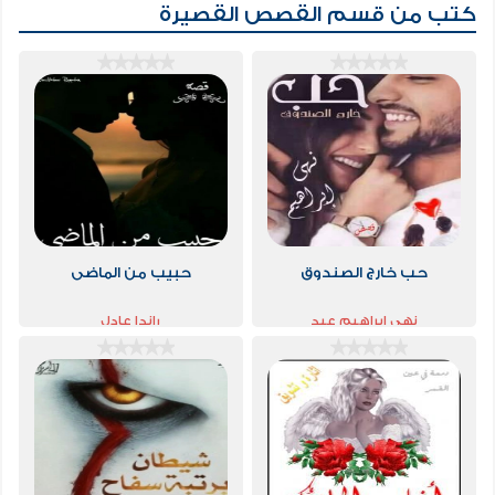
كتب من قسم
القصص القصيرة
حب خارج الصندوق
حبيب من الماضى
نهى إبراهيم عيد
راندا عادل