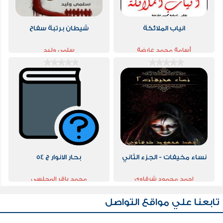
انياب الملائكة
شيطان برتبة سفاح
أسامة محمد عارضة
سلمى وليد
نساء مخيفات - الجزء الثاني
بحار الانوار ج 54
احمد محمود شرقاوي
محمد باقر المجلسي
تابعنا علي مواقع التواصل