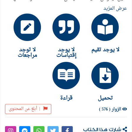
إيمانك وآخرتك ، وتذكر بشرى الحبيب : " ربح البيع ،
عرض المزيد
ربح البيع " حين يطلب منك أن تضحى بدنياك في سبيل
نصرة دينك وحين تبذل العاجلة بزوالها في شراء الآخرة
بخاودها ، وليشكل هذا الدرس نقطة مفصلية في حياتك
ومعنى خالداً محفورا ًفي وجدانك ، فلا يمكن أن تنساه
لا يوجد تقيم
لا يوجد
لا توجد
مهما تغير الزمان وتبدل الإخوان .استمتع بقراءة وتحميل
إقتباسات
مراجعات
كتاب المهاجر من هجر ما نهى الله عنه للكاتب خالد أبو
شادي
تحميل
قراءة
|
أبلغ عن المحتوى
الزوار ( 576 )
شارك هذا الكتاب