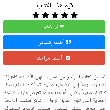
قيِّم هذا الكتاب
إقرأ الكتاب
أضف إقتباس
أضف مراجعة
تحميل كتاب المهاجر من هجر ما نهى الله عنه pdf إذا
اضطررت يوماً إلى التضحية فبأيهما تبدأ ؟ دينك أم دنياك
؟ تذكر صهيباً رضي الله عنه عندما تعرض عليك الرشوة
المغرية التى تلوى أعناق الرجال ، تذكر صفقته الرابحة
حين يعرض عليك الشيطان صفقات خاسرة تستهدف