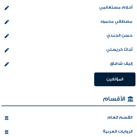
أحلام مستغانمي
مصطفي محمود
حسن الجندي
أجاثا كريستي
إليف شافاق
المؤلفين
الأقسام
القسم العام
الروايات العربية