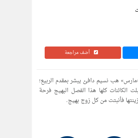
أضف مراجعة
يوم من أيام شهر «مارس» هب نسيم دافئ يبشر بمقدم الربيع؛
 الكائنات كلها هذا الفصل البهيج فرحة
نتها فأنبتت من كل زوج بهيج.