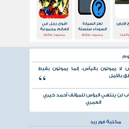
 الارض
لغز السيارة
اقوى رجل في
السوداء سلسلة
العالم مجموعة
المغامرون
الشياطين ال 13
النجا
محمود سالم
محمود سالم
الخمسة 36
وم
س لا يموتون باليأس، إنما يموتون بفرط
لق بالأمل
ب لن ينتهي البؤس للمؤلف أحمد خيري
العمري
مكتبة فور ريد