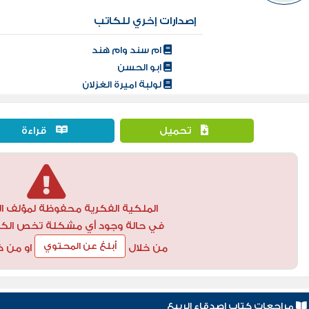
إصدارات إخري للكاتب
ام سند وام هند
ابو الحسن
لولبة اميرة الغزلان
تحميل
قراءة
الملكية الفكرية محفوظة لمؤلف ال
في حالة وجود أي مشكلة تخص الكتاب
أبلغ عن المحتوي
من خلال
او من خ
مراجعات كتاب اصدقاء الربيع