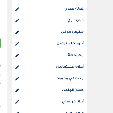
خولة حمدي
جون جراي
ستيفن كوفي
أحمد خالد توفيق
محمد طة
أحلام مستغانمي
م
مصطفي محمود
م
حسن الجندي
أجاثا كريستي
ع
إليف شافاق