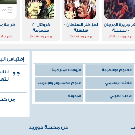
ز جزيرة المرجان
لغز كنز السلطان -
كروتال 20
اخر ملامح
- سلسلة
سلسلة
مجموعة
المغامرون
المغامرون
الشياطين ال 13
محمود سالم
محمود سالم
محمود سالم
احمد ابو
الخمسة: 35
الخمسة: 152
إقتباس الي
العلوم الإسلامية
الروايات المترجمة
النا
التع
الفقه الإسلامي
علوم الكمبيوتر والإنترنت
الأدب العربي
المدونة
من كتا
ب
عن مكتبة فورريد