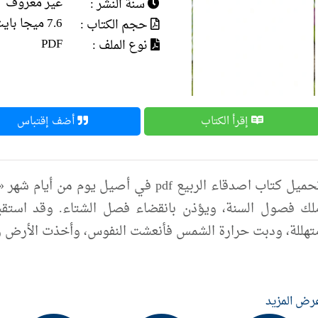
غير معروف
سنة النشر :
7.6 ميجا بايت
حجم الكتاب :
PDF
نوع الملف :
إقرأ الكتاب
أضف إقتباس
تحميل كتاب اصدقاء الربيع pdf في أصيل 
لك فصول السنة، ويؤذن بانقضاء فصل الشتاء. وقد استقبلت
تهللة، ودبت حرارة الشمس فأنعشت النفوس، وأخذت الأرض زي
رض المزيد