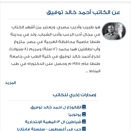
عن الكاتب أحمد خالد توفيق
هو طبيب وأديب مصري، ويعتبر من أشهر الكتاب
في مجال أدب الرعب وأدب الشباب. ولد في مدينة
طنطا عاصمة محافظة الغربية في مصر. متزوج
وأب لطفلين هما محمد (12 سنة) ومريم (8 سنوات).
تخرج أحمد خالد توفيق في كلية الطب في جامعة
طنطا عام 1985 م وحصل على الدكتوراه في طب
المناط ...
المزيد
إصدارات إخري للكاتب
الفالوذج ل احمد خالد توفيق
يوتوبيا
شياطين ال 13 المهمة الإنتحارية
حب في أغسطس - سلسلة فانتازيا