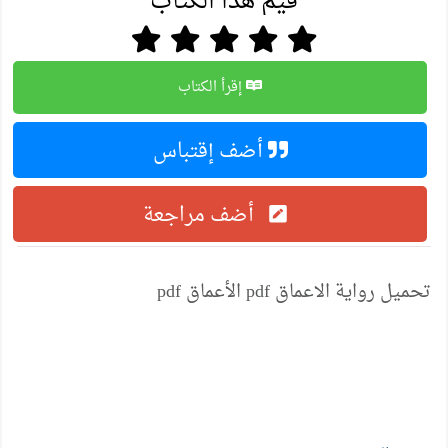
قيِّم هذا الكتاب
إقرأ الكتاب
أضف إقتباس
أضف مراجعة
تحميل رواية الاعماق pdf الأعماق pdf