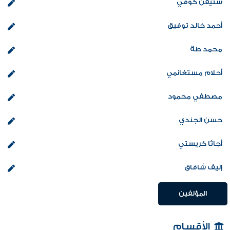
ستيفن كوفي
أحمد خالد توفيق
محمد طة
أحلام مستغانمي
مصطفي محمود
حسن الجندي
أجاثا كريستي
إليف شافاق
المؤلفين
الأقسام