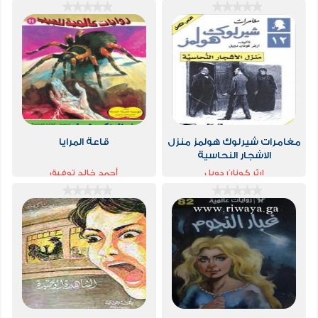
مغامرات شيرلوك هولمز منزل
قاعة المرايا
الاشجار النحاسية
ارثر كونان دويل
أحمد خالد توفيق