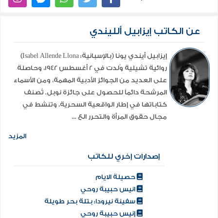
عن الكاتب إيزابيل ألليندي
إيزابيل أيندي يونا (بالإسبانية: Isabel Allende Llona)
روائية تشيلية وُلدت في 2 أغسطس 1942، وحاصلة
على العديد من الجوائز الأدبية المهمة، ومن الأسماء
المرشحة دائماً للحصول على جائزة نوبل. تُصنف
كتاباتها في إطار الواقعية السحرية، وتنشط في
مجال حقوق المرأة والتحرر الع ...
المزيد
إصدارات إخري للكاتب
حصيلة الايام
انيس حبيبة روحي
سفينة نيرودا: بتلة بحر طويلة
إنيس حبيبة روحي