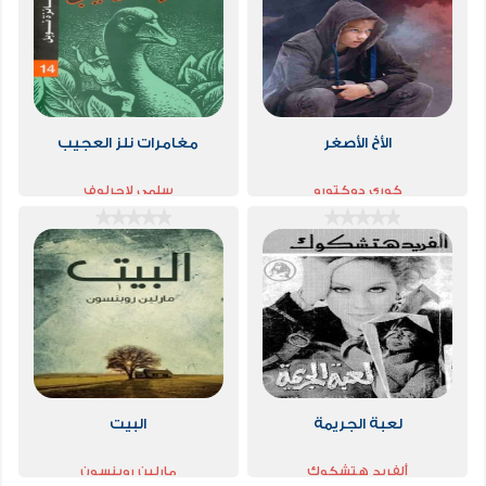
الأخ الأصغر
مغامرات نلز العجيب
كوري دوكتورو
سلمى لاجرلوف
لعبة الجريمة
البيت
ألفريد هتشكوك
مارلين روبنسون