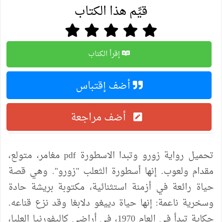
قيِّم هذا الكتاب
إقرأ الكتاب
أضف إقتباس
أضف مراجعة
تحميل رواية زورو وتبدا الاسطورة pdf مغامر، متولع،
مقدام ولعوب. إنها أسطورة الثعلب "زورو". وهي قصة
حياة رائعة في أزمنة استثنائية، مكتوبة بريشة حادة
وسخرية ناعمة: إنها حياة دييغو دلابغا وقد نزع قناعه.
حكاية تبدأ في العام 1970، في أراضي كاليفورنيا العليا،