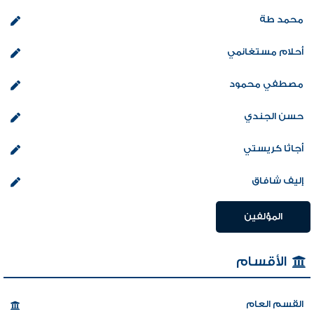
محمد طة
أحلام مستغانمي
مصطفي محمود
حسن الجندي
أجاثا كريستي
إليف شافاق
المؤلفين
الأقسام
القسم العام