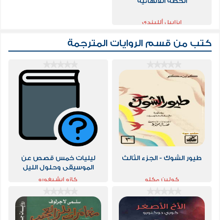
الخطة اللانهائية
إيزابيل ألليندي
كتب من قسم
الروايات المترجمة
طيور الشوك - الجزء الثالث
‫ليليات خمس قصص عن
الموسيقى وحلول الليل
كولين مكلو
كازو ايشيغورو