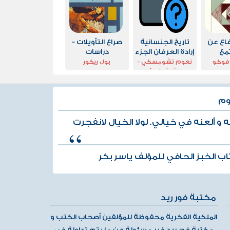
اع عن
تاريخ الجنسانية
صراع التأويلات -
مع
إرادة العرفان الجزء
دراسات
الأول
هيرمينوطيقية
فوكو
نعوم تشومسكي -
بول ريكور
ميشيل فوكو
وم
ه و ألعنه في خيالي. لولا الخيال لانفجرت
ب الخبز الحافي للمؤلف ياسر بكر
مكتبة فور ريد
الملكية الفكرية محفوظة للمؤلفين أصحاب الكتب و