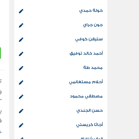
خولة حمدي
جون جراي
ستيفن كوفي
أحمد خالد توفيق
محمد طة
أحلام مستغانمي
و
مصطفي محمود
"
ب
حسن الجندي
ف
أجاثا كريستي
ث
ع
إليف شافاق