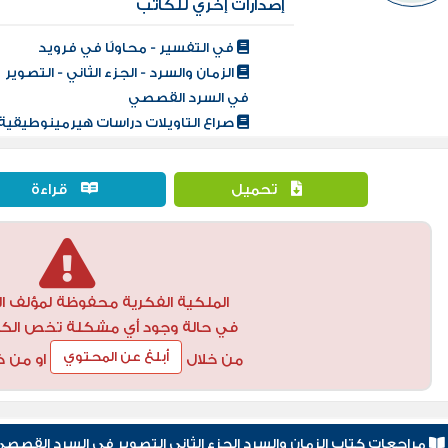
إصدارات إخري للكاتب
في التفسير - محاولًا في فرويد
الزمان والسرد - الجزء الثاني - التصوير
في السرد القصصي
صراع التاويلات دراسات هيرمينوطيقية
تحميل
قراءة
الملكية الفكرية محفوظة لمؤلف ال
في حالة وجود أي مشكلة تخص الكتاب
أبلغ عن المحتوي
من خلال
او من خ
مراجعات كتاب الزمان والسرد الجزء الثاني التصوير في السرد القصص