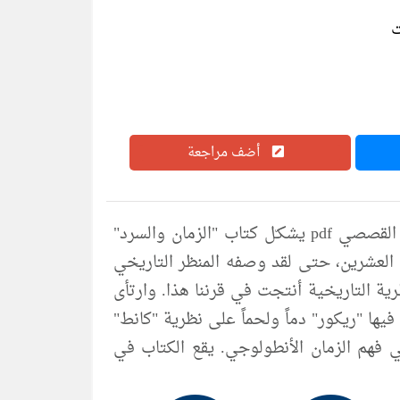
أضف مراجعة
تحميل كتاب الزمان والسرد الجزء الثاني التصوير في السرد القصصي pdf يشكـّل كتاب "الزمان والسرد"
 العشرين، حتى لقد وصفه المنظر التاريخي
رية التاريخية أنتجت في قرننا هذا. وارتأى
يها "ريكور" دماً ولحماً على نظرية "كانط"
ي فهم الزمان الأنطولوجي. يقع الكتاب في
لقسم الثالث من مشروع ريكور، وفيه يتناول