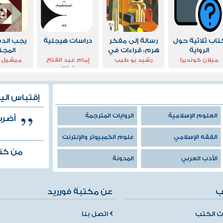
تاب ثلاثية حول
رسالة إلى مفكر
دراسات هيجلية
يجب الدف
الرواية
هرم: قراءات في
المجت
الفلسفة الحديثة
ميلان كونديرا
رشيد بو طيب
إمام عبد الفتاح
ميشيل 
إمام
إقتباس الي
العلوم الإسلامية
الروايات المترجمة
أضرب
الفقه الإسلامي
علوم الكمبيوتر والإنترنت
من كتا
الأدب العربي
المدونة
ب
عن مكتبة فورريد
 الكتب
اتصل بنا