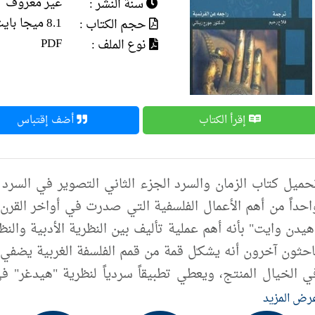
غير معروف
سنة النشر :
8.1 ميجا بايت
حجم الكتاب :
PDF
نوع الملف :
إقرأ الكتاب
أضف إقتباس
احداً من أهم الأعمال الفلسفية التي صدرت في أواخر القرن
هيدن وايت" بأنه أهم عملية تأليف بين النظرية الأدبية والنظ
احثون آخرون أنه يشكـّل قمة من قمم الفلسفة الغربية يضفي ف
ي الخيال المنتج، ويعطي تطبيقاً سردياً لنظرية "هيدغر" ف
لاثة أجزاء: يحتوي الجزء الثاني من "الزمان والسرد" على ا
رض المزيد