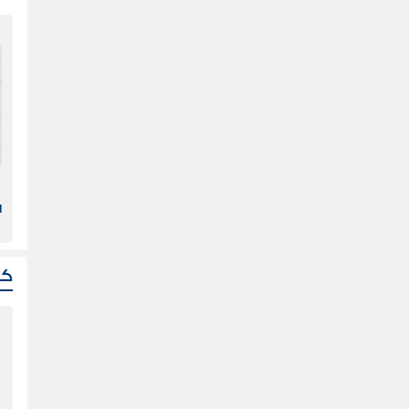
ن
ا
ك