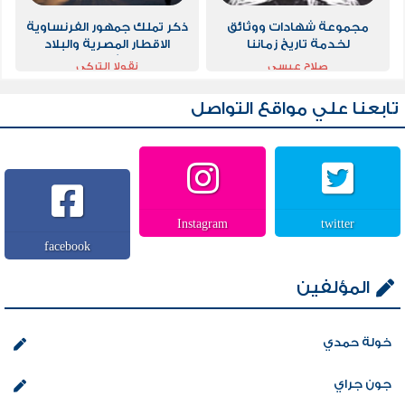
مجموعة شهادات ووثائق
ذكر تملك جمهور الفرنساوية
لخدمة تاريخ زماننا
الاقطار المصرية والبلاد
الشامية
صلاح عيسى
نقولا التركي
تابعنا علي مواقع التواصل
Instagram
twitter
facebook
المؤلفين
خولة حمدي
جون جراي