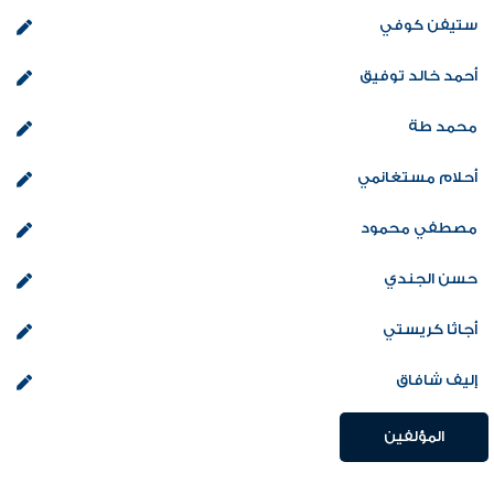
ستيفن كوفي
أحمد خالد توفيق
محمد طة
أحلام مستغانمي
مصطفي محمود
حسن الجندي
أجاثا كريستي
إليف شافاق
المؤلفين