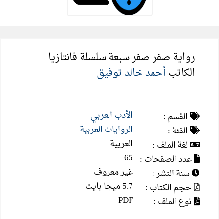
رواية صفر صفر سبعة سلسلة فانتازيا
الكاتب
أحمد خالد توفيق
الأدب العربي
القسم :
الروايات العربية
الفئة :
العربية
لغة الملف :
65
عدد الصفحات :
غير معروف
سنة النشر :
5.7 ميجا بايت
حجم الكتاب :
PDF
نوع الملف :