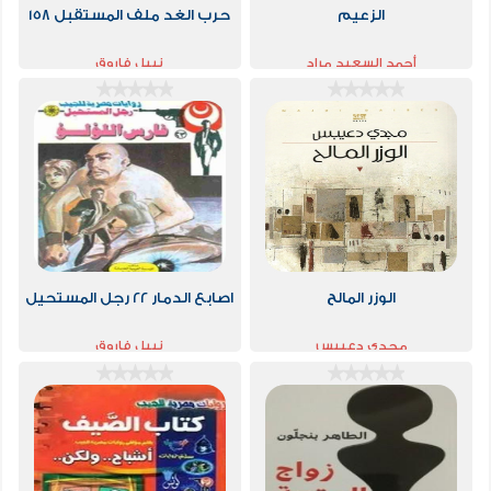
الزعيم
حرب الغد ملف المستقبل 158
أحمد السعيد مراد
نبيل فاروق
الوزر المالح
اصابع الدمار 22 رجل المستحيل
مجدي دعيبس
نبيل فاروق