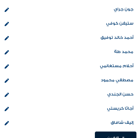
جون جراي
ستيفن كوفي
أحمد خالد توفيق
محمد طة
أحلام مستغانمي
مصطفي محمود
حسن الجندي
أجاثا كريستي
إليف شافاق