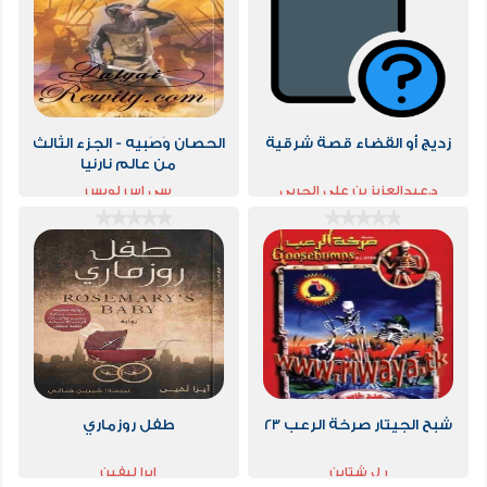
زديج أو القضاء قصة شرقية
الحصان وَصَبيه - الجزء الثالث
من عالم نارنيا
د.عبدالعزيز بن علي الحربي
سي اس لويس
شبح الجيتار صرخة الرعب 23
طفل روزماري
ر ل شتاين
إيرا ليفين