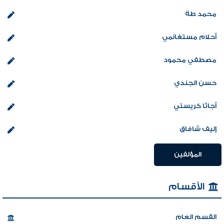
محمد طة
أحلام مستغانمي
مصطفي محمود
حسن الجندي
أجاثا كريستي
إليف شافاق
المؤلفين
الأقسام
القسم العام