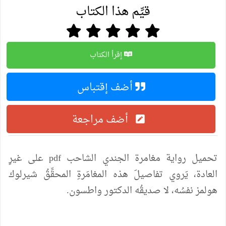
قيِّم هذا الكتاب
إقرأ الكتاب
أضف إقتباس
أضف مراجعة
تحميل رواية مغامرة الجندي الشاحب pdf على غيرِ
العادة، يَروي تفاصيلَ هذه المغامَرةِ المحقِّقُ شيرلوك
هولمز نفسُه، لا صديقُه الدكتور واطسون.