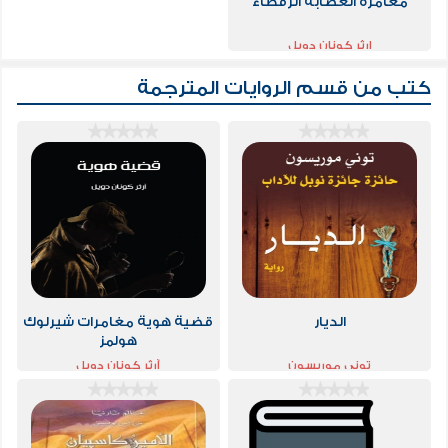
مغامرة العصابة الرقطاء
ارثر كونان دويل
كتب من قسم
الروايات المترجمة
الديار
قضية هوية مغامرات شيرلوك
هولمز
توني موريسون
آرثر كونان دويل